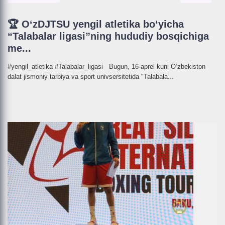
🏆 O‘zDJTSU yengil atletika bo‘yicha
“Talabalar ligasi”ning hududiy bosqichiga
me...
#yengil_atletika #Talabalar_ligasi Bugun, 16-aprel kuni O‘zbekiston
dalat jismoniy tarbiya va sport univsersitetida "Talabala...