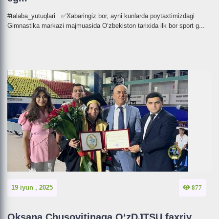
#talaba_yutuqlari ✅Xabaringiz bor, ayni kunlarda poytaxtimizdagi
Gimnastika markazi majmuasida O‘zbekiston tarixida ilk bor sport g...
19 iyun , 2025
877
Oksana Chusovitinaga O‘zDJTSU faxriy