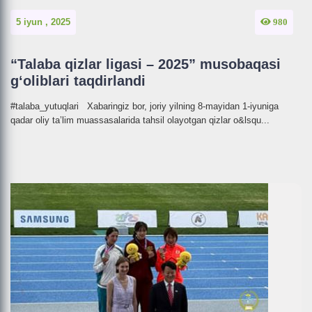
5 iyun , 2025
980
“Talaba qizlar ligasi – 2025” musobaqasi
g‘oliblari taqdirlandi
#talaba_yutuqlari Xabaringiz bor, joriy yilning 8-mayidan 1-iyuniga
qadar oliy ta’lim muassasalarida tahsil olayotgan qizlar o&lsqu...