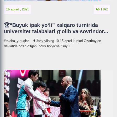
16 aprel , 2025
1162
🏆“Buyuk ipak yo‘li” xalqaro turnirida
universitet talabalari g‘olib va sovrindor...
#talaba_yutuqlari 🥊Joriy yilning 10-15 aprel kunlari Ozarbayjon
davlatida bo‘lib o‘tgan boks bo‘yicha “Buyu...