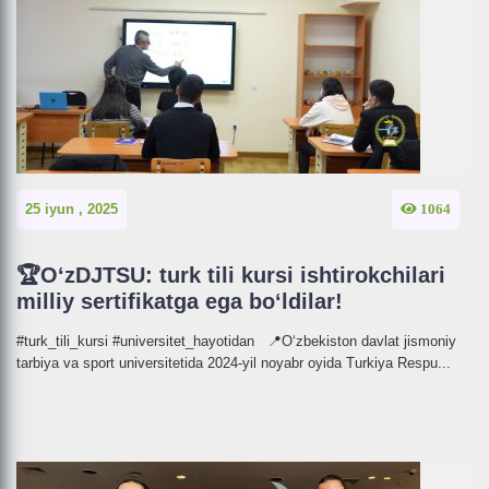
25 iyun , 2025
1064
🏆OʻzDJTSU: turk tili kursi ishtirokchilari
milliy sertifikatga ega boʻldilar!
#turk_tili_kursi #universitet_hayotidan 📍Oʻzbekiston davlat jismoniy
tarbiya va sport universitetida 2024-yil noyabr oyida Turkiya Respu...