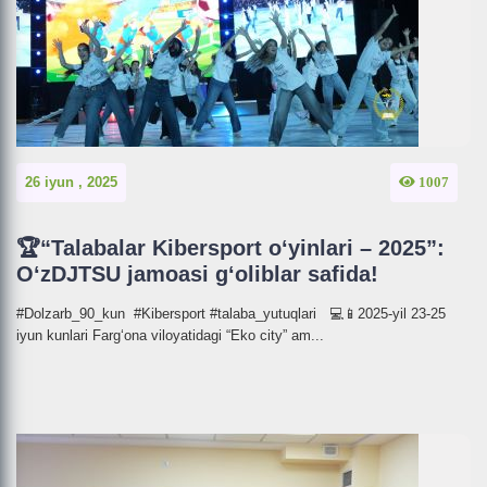
26 iyun , 2025
1007
🏆“Talabalar Kibersport o‘yinlari – 2025”:
O‘zDJTSU jamoasi g‘oliblar safida!
#Dolzarb_90_kun #Kibersport #talaba_yutuqlari 💻📱2025-yil 23-25
iyun kunlari Farg‘ona viloyatidagi “Eko city” am...