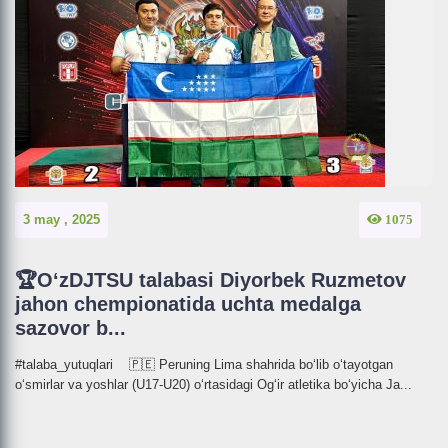
3 may , 2025
1075
🏆O‘zDJTSU talabasi Diyorbek Ruzmetov
jahon chempionatida uchta medalga
sazovor b...
#talaba_yutuqlari 🇵🇪 Peruning Lima shahrida boʻlib oʻtayotgan
oʻsmirlar va yoshlar (U17-U20) oʻrtasidagi Ogʻir atletika boʻyicha Ja...