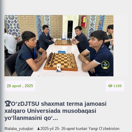
28 aprel , 2025
1109
🏆O‘zDJTSU shaxmat terma jamoasi
xalqaro Universiada musobaqasi
yo‘llanmasini qo‘...
#talaba_yutuqlari ♟2025-yil 25- 26-aprel kunlari Yangi O‘zbekiston