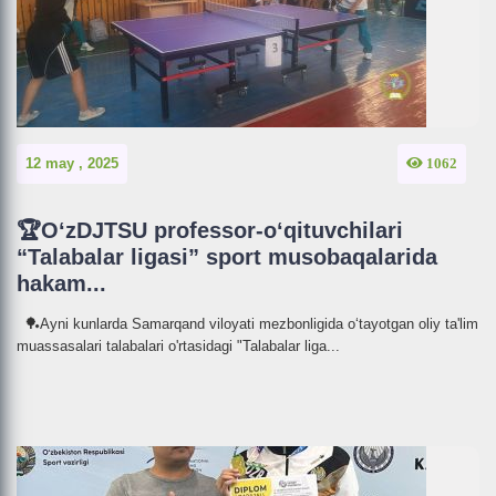
12 may , 2025
1062
🏆O‘zDJTSU professor-o‘qituvchilari
“Talabalar ligasi” sport musobaqalarida
hakam...
🏓Ayni kunlarda Samarqand viloyati mezbonligida o‘tayotgan oliy ta'lim
muassasalari talabalari o'rtasidagi "Talabalar liga...