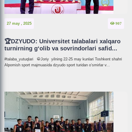
27 may , 2025
907
🏆DZYUDO: Universitet talabalari xalqaro
turnirning g‘olib va sovrindorlari safid...
#talaba_yutuqlari 🥋Joriy yilning 22-25 may kunlari Toshkent shahri
Alpomish sport majmuasida dzyudo sport turidan o‘smirlar v...