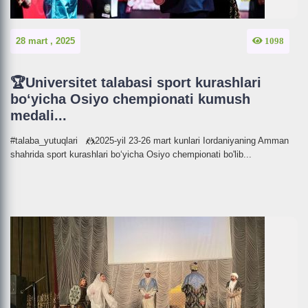
28 mart , 2025
1098
🏆Universitet talabasi sport kurashlari
bo‘yicha Osiyo chempionati kumush
medali...
#talaba_yutuqlari 🤼2025-yil 23-26 mart kunlari Iordaniyaning Amman
shahrida sport kurashlari bo‘yicha Osiyo chempionati bo'lib...