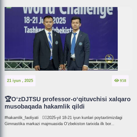
21 iyun , 2025
958
🏆O‘zDJTSU professor-o‘qituvchisi xalqaro
musobaqada hakamlik qildi
#hakamlik_faoliyati 🤸‍♀️2025-yil 18-21 iyun kunlari poytaxtimizdagi
Gimnastika markazi majmuasida O‘zbekiston tarixida ilk bor...