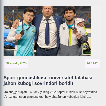
30 aprel , 2025
1107
Sport gimnastikasi: universitet talabasi
jahon kubogi sovrindori bo‘ldi!
#talaba_yutuqlari 📆Joriy yilning 26-29 aprel kunlari Misr poytaxtida
o‘tkazilgan sport gimnastikasi boʻyicha Jahon kubogida ishtiro...