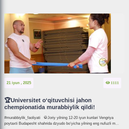
21 iyun , 2025
1111
🏆Universitet o‘qituvchisi jahon
chempionatida murabbiylik qildi!
#murabbiylik_faoliyati 🥋Joriy yilning 12-20 iyun kunlari Vengriya
poytaxti Budapesht shahrida dzyudo bo‘yicha yilning eng nufuzli m...