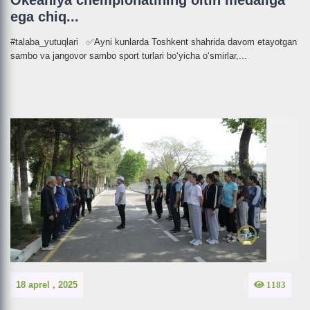
Okeaniya chempionatining oltin medaliga
ega chiq...
#talaba_yutuqlari ✅Ayni kunlarda Toshkent shahrida davom etayotgan
sambo va jangovor sambo sport turlari bo‘yicha o‘smirlar,...
18 aprel , 2025
1183