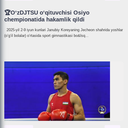
🏆O‘zDJTSU o‘qituvchisi Osiyo
chempionatida hakamlik qildi
2025-yil 2-9 iyun kunlari Janubiy Koreyaning Jecheon shahrida yoshlar
(o‘g‘il bolalar) o‘rtasida sport gimnastikasi bo&lsq...