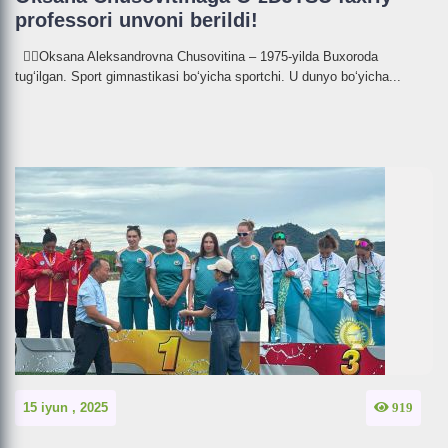
professori unvoni berildi!
🤸‍♀️Oksana Aleksandrovna Chusovitina – 1975-yilda Buxoroda
tugʻilgan. Sport gimnastikasi bo‘yicha sportchi. U dunyo boʻyicha...
15 iyun , 2025
919