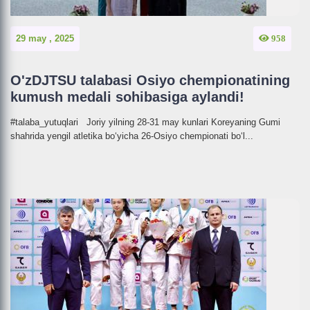
29 may , 2025
958
O'zDJTSU talabasi Osiyo chempionatining
kumush medali sohibasiga aylandi!
#talaba_yutuqlari Joriy yilning 28-31 may kunlari Koreyaning Gumi
shahrida yengil atletika bo‘yicha 26-Osiyo chempionati bo‘l...