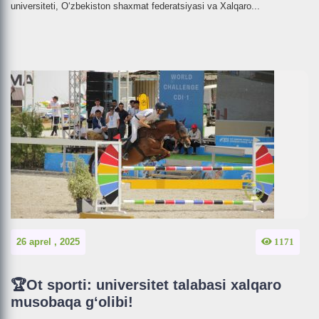
universiteti, O‘zbekiston shaxmat federatsiyasi va Xalqaro...
26 aprel , 2025
1171
🏆Ot sporti: universitet talabasi xalqaro
musobaqa g‘olibi!