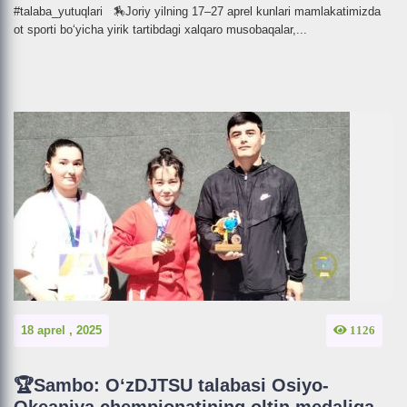
#talaba_yutuqlari 🏇Joriy yilning 17–27 aprel kunlari mamlakatimizda
ot sporti bo‘yicha yirik tartibdagi xalqaro musobaqalar,...
18 aprel , 2025
1126
🏆Sambo: O‘zDJTSU talabasi Osiyo-