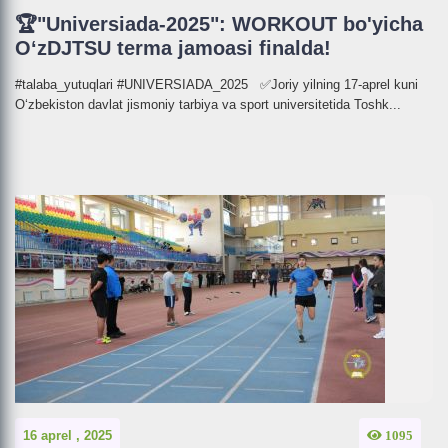
🏆"Universiada-2025": WORKOUT bo'yicha
O‘zDJTSU terma jamoasi finalda!
#talaba_yutuqlari #UNIVERSIADA_2025 ✅Joriy yilning 17-aprel kuni
O‘zbekiston davlat jismoniy tarbiya va sport universitetida Toshk...
16 aprel , 2025
1095