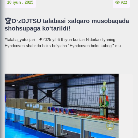
10 iyun , 2025
922
🏆O‘zDJTSU talabasi xalqaro musobaqada
shohsupaga ko‘tarildi!
#talaba_yutuqlari 🥊2025-yil 6-9 iyun kunlari Niderlandiyaning
Eyndxoven shahrida boks bo‘yicha "Eyndxoven boks kubogi" mu...