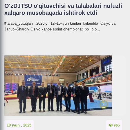
O'zDJTSU o'qituvchisi va talabalari nufuzli
xalqaro musobaqada ishtirok etdi
#talaba_yutuqlari 2025-yil 12–15-iyun kunlari Tailandda Osiyo va
Janubi-Sharqiy Osiyo kanoe sprint chempionati bo‘lib o...
10 iyun , 2025
965