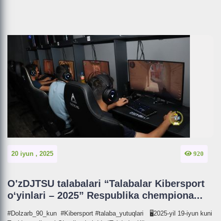
20 iyun , 2025
920
O'zDJTSU talabalari “Talabalar Kibersport
o‘yinlari – 2025” Respublika chempiona...
#Dolzarb_90_kun #Kibersport #talaba_yutuqlari 🖥2025-yil 19-iyun kuni