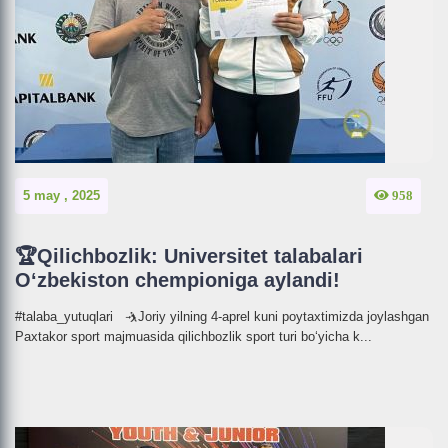
5 may , 2025
958
🏆Qilichbozlik: Universitet talabalari
O‘zbekiston chempioniga aylandi!
#talaba_yutuqlari 🤺Joriy yilning 4-aprel kuni poytaxtimizda joylashgan
Paxtakor sport majmuasida qilichbozlik sport turi bo‘yicha k...