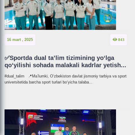
16 mart , 2025
843
×
✅Sportda dual ta’lim tizimining yo‘lga
qo‘yilishi sohada malakali kadrlar yetish...
#dual_talim 📍Ma’lumki, O‘zbekiston davlat jismoniy tarbiya va sport
Telegramdagi kanalimizga
universitetida barcha sport turlari bo‘yicha talaba...
ulaning
Ulanish