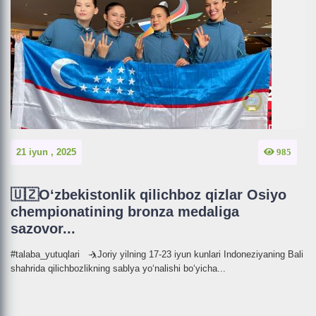
21 iyun , 2025
985
🇺🇿O‘zbekistonlik qilichboz qizlar Osiyo
chempionatining bronza medaliga
sazovor...
#talaba_yutuqlari 🤺Joriy yilning 17-23 iyun kunlari Indoneziyaning Bali
shahrida qilichbozlikning sablya yo‘nalishi bo‘yicha...