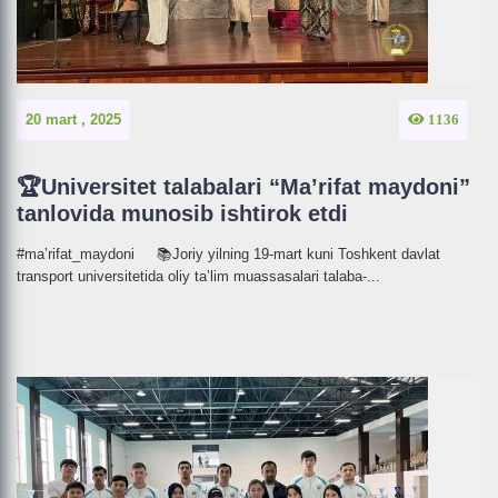
20 mart , 2025
1136
🏆Universitet talabalari “Ma’rifat maydoni”
tanlovida munosib ishtirok etdi
#ma’rifat_maydoni 📚Joriy yilning 19-mart kuni Toshkent davlat
transport universitetida oliy taʼlim muassasalari talaba-...