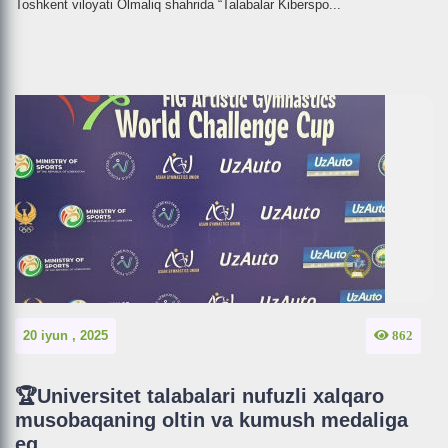
Toshkent viloyati Olmaliq shahrida “Talabalar Kiberspo...
20 iyun , 2025
862
🏆Universitet talabalari nufuzli xalqaro
musobaqaning oltin va kumush medaliga
eg...