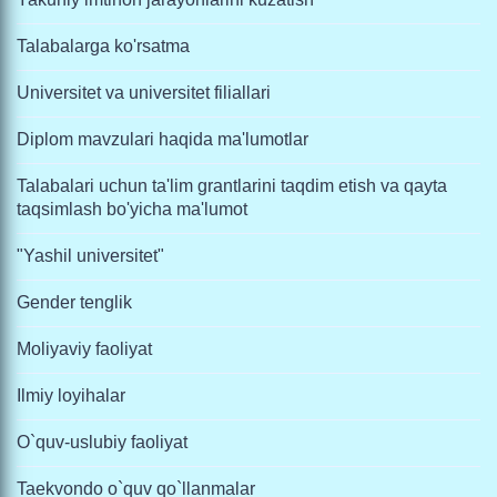
Talabalarga ko'rsatma
Universitet va universitet filiallari
Diplom mavzulari haqida ma'lumotlar
Talabalari uchun ta'lim grantlarini taqdim etish va qayta
taqsimlash bo'yicha ma'lumot
"Yashil universitet"
Gender tenglik
Moliyaviy faoliyat
Ilmiy loyihalar
O`quv-uslubiy faoliyat
Taekvondo o`quv qo`llanmalar