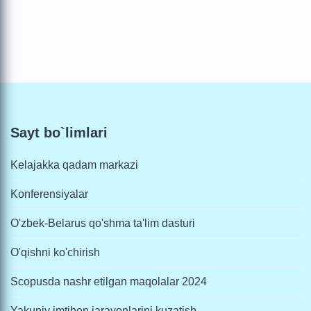
Sayt bo`limlari
Kelajakka qadam markazi
Konferensiyalar
O'zbek-Belarus qo'shma ta'lim dasturi
O'qishni ko'chirish
Scopusda nashr etilgan maqolalar 2024
Yakuniy imtihon jarayonlarini kuzatish