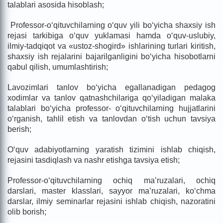
talablari asosida hisoblash;
Professor-o‘qituvchilarning o‘quv yili bo‘yicha shaxsiy ish
rejasi tarkibiga o‘quv yuklamasi hamda o‘quv-uslubiy,
ilmiy-tadqiqot va «ustoz-shogird» ishlarining turlari kiritish,
shaxsiy ish rejalarini bajarilganligini bo‘yicha hisobotlarni
qabul qilish, umumlashtirish;
Lavozimlari tanlov bo‘yicha egallanadigan pedagog
xodimlar va tanlov qatnashchilariga qo‘yiladigan malaka
talablari bo‘yicha professor- o‘qituvchilarning hujjatlarini
o‘rganish, tahlil etish va tanlovdan o‘tish uchun tavsiya
berish;
O‘quv adabiyotlarning yaratish tizimini ishlab chiqish,
rejasini tasdiqlash va nashr etishga tavsiya etish;
Professor-o‘qituvchilarning ochiq ma’ruzalari, ochiq
darslari, master klasslari, sayyor ma’ruzalari, ko‘chma
darslar, ilmiy seminarlar rejasini ishlab chiqish, nazoratini
olib borish;