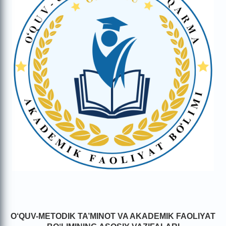
O‘QUV-METODIK TA’MINOT VA AKADEMIK FAOLIYAT