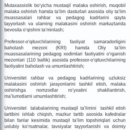
Mutaxassislik bo‘yicha mustaqil malaka oshirish, muqobil
malaka oshirish hamda ta’lim dasturlari asosida oliy ta’lim
muassasalari rahbar va pedagog kadrlarini qayta
tayyorlash va ularning malakasini oshirish markazlarida
bevosita o‘qishini ta’minlash;
Professor-o‘qituvchilarining faoliyat samaradorligini
baholash mezoni (KRІ) hamda Oliy ta’lim
muassasalarining pedagog xodimlari faoliyatini o‘rganish
mezonlari (110 ballik) asosida professor-o‘qituvchilarining
faoliyatini baholash va umumlashtirish;
Universitet rahbar va pedagog kadrlarining uzluksiz
malakasini oshirish jarayonlarini tashkil etish, malaka
oshirishga nomzodlar ro‘yxatini shakllantirish,
ma’lumotlarni umumlashtirish;
Universitet talabalarining mustaqil ta’limini tashkil etish
tartibini ishlab chiqish, mazkur tartib asosida kafedralar
bilan fanlar kesimida mustaqil ta’lim topshiriqlari uchun
uslubiy ko‘rsatmalar, tavsiyalar tayyorlanishi va doimiy