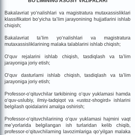
BO‘LIMI
NING
ASOSIY VAZIFALARI
Bakalavriat yo‘nalishlari va magistratura mutaxassisliklari
klassifikatori bo‘yicha ta’lim jarayonining hujjatlarini ishlab
chiqish;
Bakalavriat ta’lim yo‘nalishlari va magistratura
mutaxassisliklarining malaka talablarini ishlab chiqish;
O‘quv rejalarini ishlab chiqish, tasdiqlash va ta’lim
jarayoniga joriy etish;
O‘quv dasturlarni ishlab chiqish, tasdiqlash va ta’lim
jarayoniga joriy etish;
Professor-o‘qituvchilar tarkibining o‘quv yuklamasi hamda
o‘quv-uslubiy, ilmiy-tadqiqot va «ustoz-shogird» ishlarini
belgilash qoidalarini amalga oshirish;
Professor-o‘qituvchilarining o‘quv yuklamasi hajmini vaqt
me’yorlarida belgilangan ish turlaridan kelib chiqib,
professor-o‘qituvchilarning lavozimlariga qo‘yilgan malaka