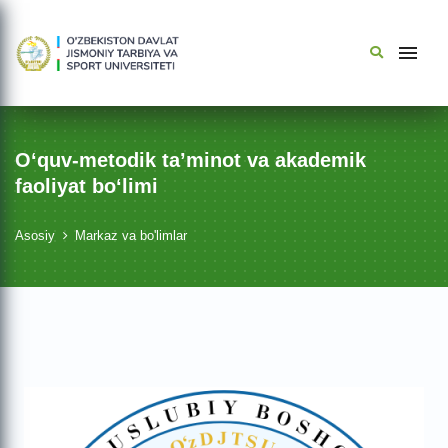
O‘quv-metodik ta’minot va akademik
faoliyat bo‘limi
Asosiy
Markaz va bo'limlar