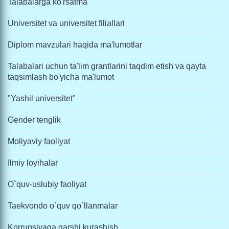
Talabalarga ko'rsatma
Universitet va universitet filiallari
Diplom mavzulari haqida ma'lumotlar
Talabalari uchun ta'lim grantlarini taqdim etish va qayta
taqsimlash bo'yicha ma'lumot
"Yashil universitet"
Gender tenglik
Moliyaviy faoliyat
Ilmiy loyihalar
O`quv-uslubiy faoliyat
Taekvondo o`quv qo`llanmalar
Korrupsiyaga qarshi kurashish