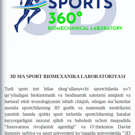
3D MA SPORT BIOMEXANIKA LABORATORIYASI
Turli sport turi bilan shug‘ullanuvchi sportchilarda yo‘l
qo‘yiladigan biokinematik va biodinamik xatolarni aniqlash va
bartaraf etish texnologiyasini ishlab chiqish, olingan ma’lumotlar
asosida sportchilarning 3D grafik va matematik modellarini
yaratish hamda qishki sport turlarida sportchilarning harakat
tayyorgarligini nazorat qilish va baholash uchun maqsadida
“Innovatsion rivojlanish agentligi” va O‘zbekiston Davlat
jismoniy tarbiya va sport universiteti ko‘magida universitetda “3D