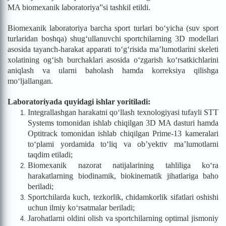
MA biomexanik laboratoriya”si tashkil etildi.
Biomexanik laboratoriya barcha sport turlari bo‘yicha (suv sport
turlaridan boshqa) shug‘ullanuvchi sportchilarning 3D modellari
asosida tayanch-harakat apparati to‘g‘risida ma’lumotlarini skeleti
xolatining og‘ish burchaklari asosida o‘zgarish ko‘rsatkichlarini
aniqlash va ularni baholash hamda korreksiya qilishga
mo‘ljallangan.
Laboratoriyada quyidagi ishlar yoritiladi:
Integrallashgan harakatni qo‘llash texnologiyasi tufayli STT
Systems tomonidan ishlab chiqilgan 3D MA dasturi hamda
Optitrack tomonidan ishlab chiqilgan Prime-13 kameralari
to‘plami yordamida to‘liq va ob’yektiv ma’lumotlarni
taqdim etiladi;
Biomexanik nazorat natijalarining tahliliga ko‘ra
harakatlarning biodinamik, biokinematik jihatlariga baho
beriladi;
Sportchilarda kuch, tezkorlik, chidamkorlik sifatlari oshishi
uchun ilmiy ko‘rsatmalar beriladi;
Jarohatlarni oldini olish va sportchilarning optimal jismoniy