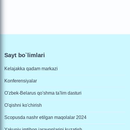
Sayt bo`limlari
Kelajakka qadam markazi
Konferensiyalar
O'zbek-Belarus qo'shma ta'lim dasturi
O'qishni ko'chirish
Scopusda nashr etilgan maqolalar 2024
Yakuniy imtihon jarayonlarini kuzatish