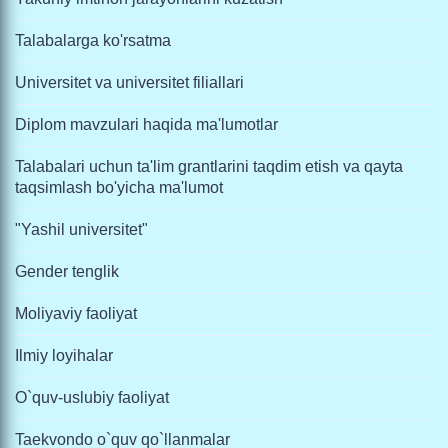
Talabalarga ko'rsatma
Universitet va universitet filiallari
Diplom mavzulari haqida ma'lumotlar
Talabalari uchun ta'lim grantlarini taqdim etish va qayta
taqsimlash bo'yicha ma'lumot
"Yashil universitet"
Gender tenglik
Moliyaviy faoliyat
Ilmiy loyihalar
O`quv-uslubiy faoliyat
Taekvondo o`quv qo`llanmalar