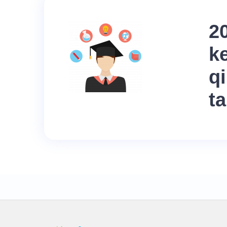
2
ke
q
ta