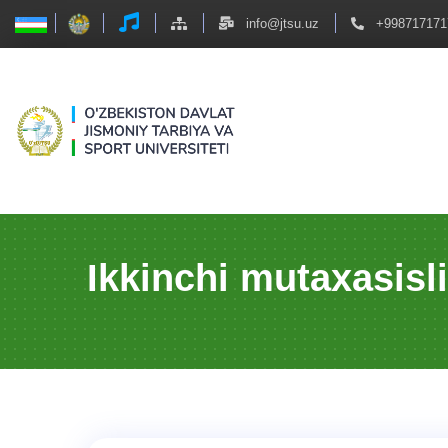
info@jtsu.uz
+998717171
Ikkinchi mutaxasisl