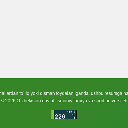
allardan to`liq yoki qisman foydalanilganda, ushbu resursga hav
© 2026 O`zbekiston davlat jismoniy tarbiya va sport universiteti