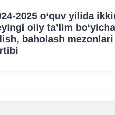
024-2025 o‘quv yilida ikk
yingi oliy ta’lim boʻyich
ilish, baholash mezonlar
rtibi