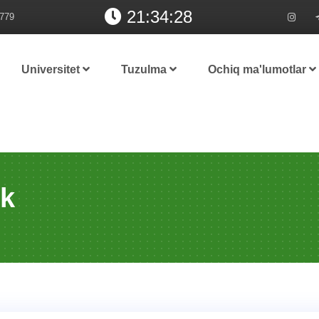
21:34:29
779
Universitet
Tuzulma
Ochiq ma'lumotlar
ik