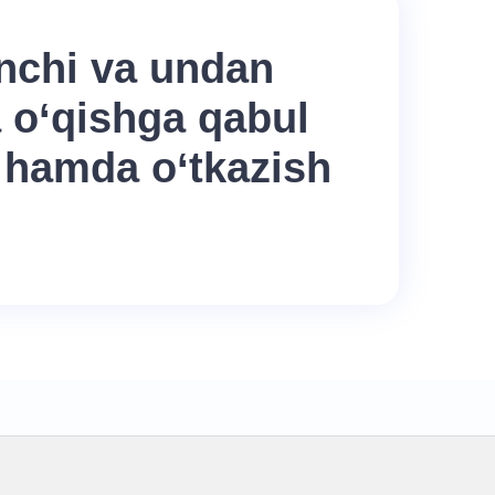
inchi va undan
a o‘qishga qabul
i hamda o‘tkazish