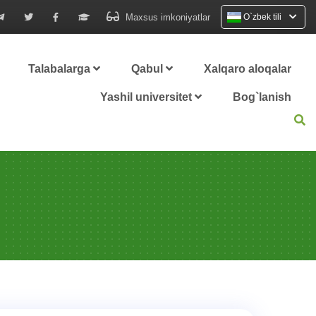
Maxsus imkoniyatlar
O`zbek tili
Talabalarga
Qabul
Xalqaro aloqalar
Yashil universitet
Bog`lanish