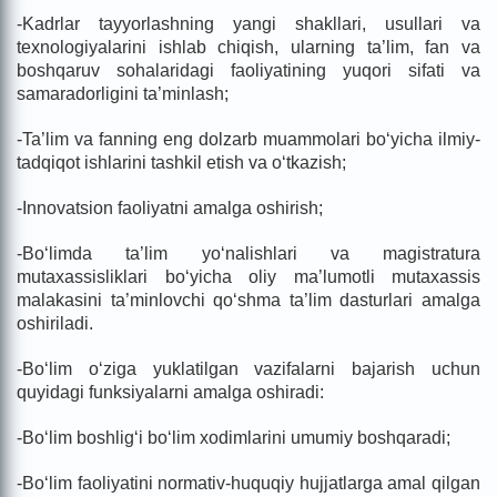
-Kadrlar tayyorlashning yangi shakllari, usullari va
texnologiyalarini ishlab chiqish, ularning ta’lim, fan va
boshqaruv sohalaridagi faoliyatining yuqori sifati va
samaradorligini ta’minlash;
-Ta’lim va fanning eng dolzarb muammolari bo‘yicha ilmiy-
tadqiqot ishlarini tashkil etish va o‘tkazish;
-Innovatsion faoliyatni amalga oshirish;
-Bo‘limda ta’lim yo‘nalishlari va magistratura
mutaxassisliklari bo‘yicha oliy ma’lumotli mutaxassis
malakasini ta’minlovchi qo‘shma ta’lim dasturlari amalga
oshiriladi.
-Bo‘lim o‘ziga yuklatilgan vazifalarni bajarish uchun
quyidagi funksiyalarni amalga oshiradi:
-Bo‘lim boshlig‘i bo‘lim xodimlarini umumiy boshqaradi;
-Bo‘lim faoliyatini normativ-huquqiy hujjatlarga amal qilgan