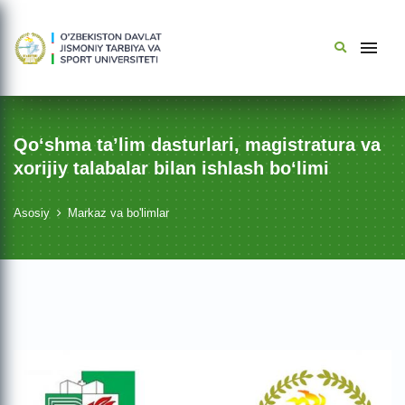
Qo‘shma ta’lim dasturlari, magistratura va
xorijiy talabalar bilan ishlash bo‘limi
Asosiy
Markaz va bo'limlar