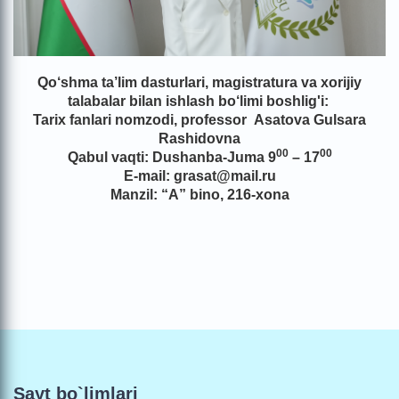
Qo‘shma ta’lim dasturlari, magistratura va xorijiy
talabalar bilan ishlash bo‘limi boshlig'i:
Tarix fanlari nomzodi, professor Asatova Gulsara
Rashidovna
00
00
Qabul vaqti: Dushanba-Juma 9
– 17
E-mail: grasat@mail.ru
Manzil: “A” bino, 216-xona
Sayt bo`limlari