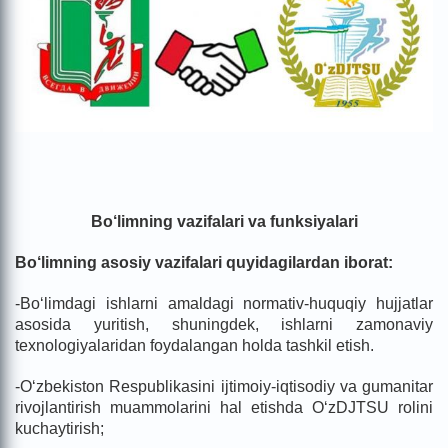
Bo‘lim
ning
vazifalari va funksiyalari
Bo‘limning asosiy vazifalari quyidagilardan iborat:
-Bo‘limdagi ishlarni amaldagi normativ-huquqiy hujjatlar
asosida yuritish, shuningdek, ishlarni zamonaviy
texnologiyalaridan foydalangan holda tashkil etish.
-O‘zbekiston Respublikasini ijtimoiy-iqtisodiy va gumanitar
rivojlantirish muammolarini hal etishda O‘zDJTSU rolini
kuchaytirish;