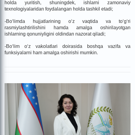
holda yuritish, shuningdek, ishlarni zamonaviy
texnologiyalaridan foydalangan holda tashkil etadi;
-Bo‘limda hujjatlarining o‘z vaqtida va to‘g‘ri
rasmiylashtirilishini hamda amalga oshirilayotgan
ishlarning qonuniyligini oldindan nazorat qiladi;
-Bo‘lim o‘z vakolatlari doirasida boshqa vazifa va
funksiyalarni ham amalga oshirishi mumkin.