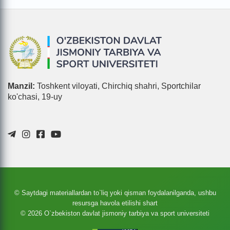
Manzil:
Toshkent viloyati, Chirchiq shahri, Sportchilar
ko'chasi, 19-uy
© Saytdagi materiallardan to`liq yoki qisman foydalanilganda, ushbu
resursga havola etilishi shart
© 2026 O`zbekiston davlat jismoniy tarbiya va sport universiteti