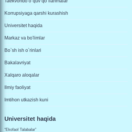
Taekvondo o`quv qo`llanmalar
Korrupsiyaga qarshi kurashish
Universitet haqida
Markaz va bo'limlar
Bo`sh ish o`rinlari
Bakalavriyat
Xalqaro aloqalar
Ilmiy faoliyat
Imtihon utkazish kuni
Universitet haqida
“Ekofaol Talabalar”