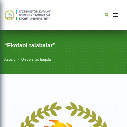
“Ekofaol talabalar”
Asosiy
Universitet haqida