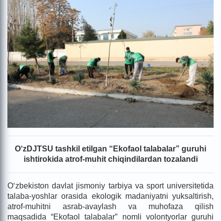
O‘zDJTSU tashkil etilgan “Ekofaol talabalar” guruhi
ishtirokida atrof-muhit chiqindilardan tozalandi
O‘zbekiston davlat jismoniy tarbiya va sport universitetida
talaba-yoshlar orasida ekologik madaniyatni yuksaltirish,
atrof-muhitni asrab-avaylash va muhofaza qilish
maqsadida “Ekofaol talabalar” nomli volontyorlar guruhi