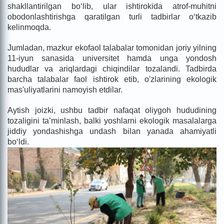
shakllantirilgan bo‘lib, ular ishtirokida atrof-muhitni
obodonlashtirishga qaratilgan turli tadbirlar o‘tkazib
kelinmoqda.
Jumladan, mazkur ekofaol talabalar tomonidan joriy yilning
11-iyun sanasida universitet hamda unga yondosh
hududlar va ariqlardagi chiqindilar tozalandi. Tadbirda
barcha talabalar faol ishtirok etib, o'zlarining ekologik
mas'uliyatlarini namoyish etdilar.
Aytish joizki, ushbu tadbir nafaqat oliygoh hududining
tozaligini ta’minlash, balki yoshlarni ekologik masalalarga
jiddiy yondashishga undash bilan yanada ahamiyatli
bo‘ldi.