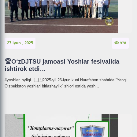
27 iyun , 2025
978
🏆O‘zDJTSU jamoasi Yoshlar fesivalida
ishtirok etdi…
#yoshlar_oyligi 🇺🇿2025-yil 26-iyun kuni Nurafshon shahrida “Yangi
O‘zbekiston yoshlari birlashaylik” shiori ostida yosh...