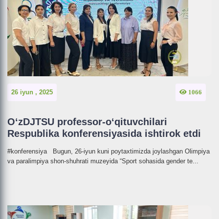
26 iyun , 2025
1066
O‘zDJTSU professor-o‘qituvchilari
Respublika konferensiyasida ishtirok etdi
#konferensiya Bugun, 26-iyun kuni poytaxtimizda joylashgan Olimpiya
va paralimpiya shon-shuhrati muzeyida “Sport sohasida gender te...