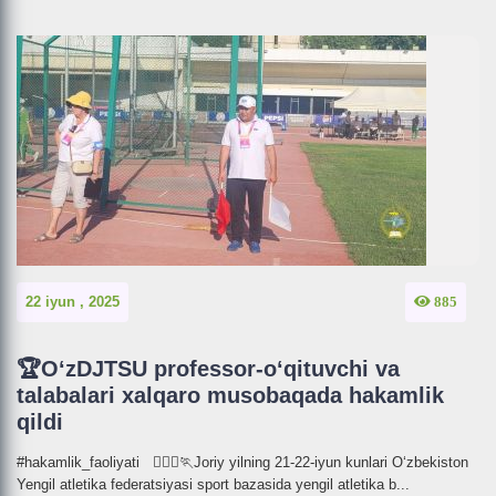
22 iyun , 2025
885
🏆OʻzDJTSU professor-oʻqituvchi va
talabalari xalqaro musobaqada hakamlik
qildi
#hakamlik_faoliyati 🏃🏻‍♀️🏃Joriy yilning 21-22-iyun kunlari Oʻzbekiston
Yengil atletika federatsiyasi sport bazasida yengil atletika b...