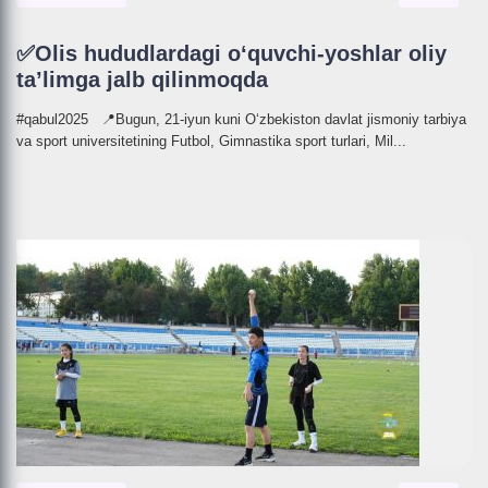
✅Olis hududlardagi o‘quvchi-yoshlar oliy
ta’limga jalb qilinmoqda
#qabul2025 📍Bugun, 21-iyun kuni O‘zbekiston davlat jismoniy tarbiya
va sport universitetining Futbol, Gimnastika sport turlari, Mil...