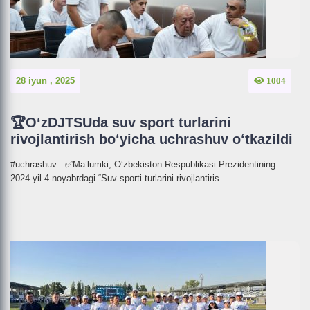
28 iyun , 2025
1004
🏆O‘zDJTSUda suv sport turlarini
rivojlantirish bo‘yicha uchrashuv o‘tkazildi
#uchrashuv ✅Ma’lumki, O‘zbekiston Respublikasi Prezidentining
2024-yil 4-noyabrdagi “Suv sporti turlarini rivojlantiris...