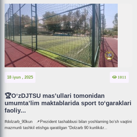
18 iyun , 2025
1011
🏆O‘zDJTSU mas’ullari tomonidan
umumta’lim maktablarida sport to‘garaklari
faoliy...
#dolzarb_90kun 📌Prezident tashabbusi bilan yoshlarning bo‘sh vaqtini
mazmunli tashkil etishga qaratilgan “Dolzarb 90 kunlik&r...