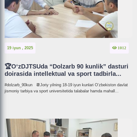
19 iyun , 2025
1012
🏆O‘zDJTSUda “Dolzarb 90 kunlik” dasturi
doirasida intellektual va sport tadbirla...
#dolzarb_90kun 📆Joriy yilning 18-19 iyun kunlari O‘zbekiston davlat
jismoniy tarbiya va sport universitetida talabalar hamda mahall...