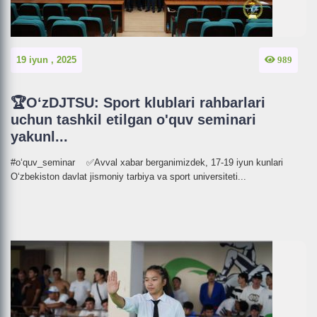
19 iyun , 2025
989
🏆O‘zDJTSU: Sport klublari rahbarlari
uchun tashkil etilgan o'quv seminari
yakunl...
#o‘quv_seminar ✅Avval xabar berganimizdek, 17-19 iyun kunlari
O‘zbekiston davlat jismoniy tarbiya va sport universiteti...