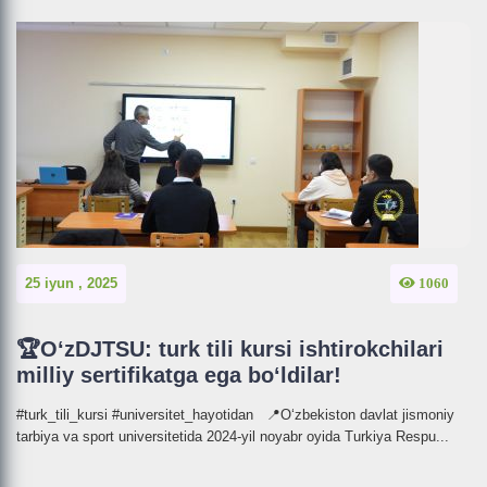
25 iyun , 2025
1060
🏆OʻzDJTSU: turk tili kursi ishtirokchilari
milliy sertifikatga ega boʻldilar!
#turk_tili_kursi #universitet_hayotidan 📍Oʻzbekiston davlat jismoniy
tarbiya va sport universitetida 2024-yil noyabr oyida Turkiya Respu...