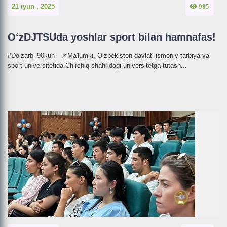
21 iyun , 2025
985
O‘zDJTSUda yoshlar sport bilan hamnafas!
#Dolzarb_90kun 📌Ma'lumki, O‘zbekiston davlat jismoniy tarbiya va
sport universitetida Chirchiq shahridagi universitetga tutash...