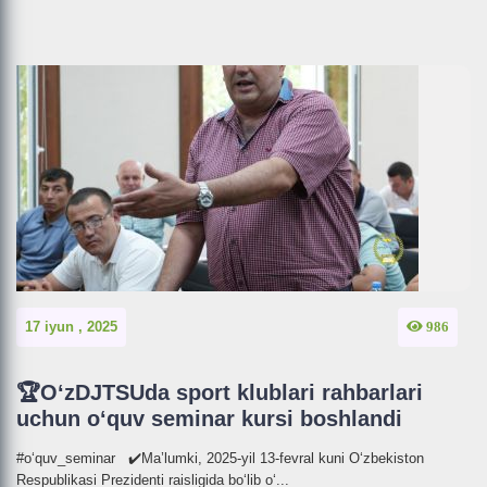
17 iyun , 2025
986
🏆O‘zDJTSUda sport klublari rahbarlari
uchun o‘quv seminar kursi boshlandi
#o‘quv_seminar ✔️Ma’lumki, 2025-yil 13-fevral kuni O‘zbekiston
Respublikasi Prezidenti raisligida bo‘lib o‘...