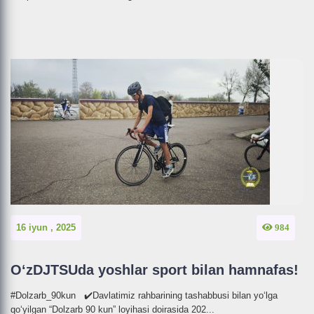
16 iyun , 2025
984
O‘zDJTSUda yoshlar sport bilan hamnafas!
#Dolzarb_90kun ✔️Davlatimiz rahbarining tashabbusi bilan yo‘lga
qo‘yilgan “Dolzarb 90 kun” loyihasi doirasida 202...