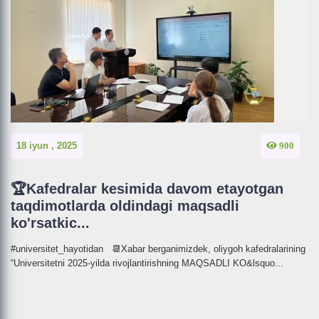
18 iyun , 2025
900
🏆Kafedralar kesimida davom etayotgan
taqdimotlarda oldindagi maqsadli
ko'rsatkic...
#universitet_hayotidan 📆Xabar berganimizdek, oliygoh kafedralarining
“Universitetni 2025-yilda rivojlantirishning MAQSADLI KO&lsquo...