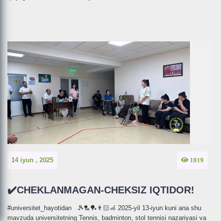
×
Telegramdagi kanalimizga
ulaning
14 iyun , 2025
1019
Ulanish
✔️CHEKLANMAGAN-CHEKSIZ IQTIDOR!
#universitet_hayotidan 🎾🏸🏓👨🏻‍🦽 2025-yil 13-iyun kuni ana shu
mavzuda universitetning Tennis, badminton, stol tennisi nazariyasi va