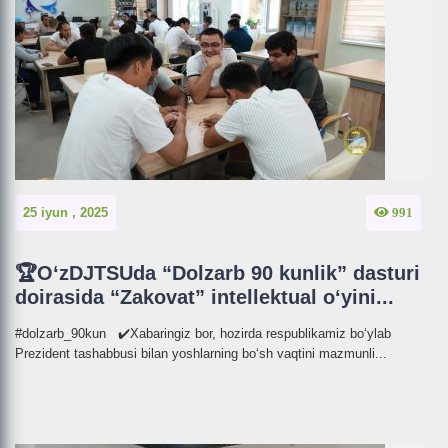
25 iyun , 2025
991
🏆O‘zDJTSUda “Dolzarb 90 kunlik” dasturi
doirasida “Zakovat” intellektual o‘yini...
#dolzarb_90kun ✔️Xabaringiz bor, hozirda respublikamiz bo‘ylab
Prezident tashabbusi bilan yoshlarning bo‘sh vaqtini mazmunli...