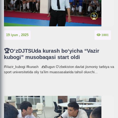
19 iyun , 2025
1001
🏆O‘zDJTSUda kurash bo‘yicha “Vazir
kubogi” musobaqasi start oldi
#Vazir_kubogi #kurash 🤼Bugun O‘zbekiston davlat jismoniy tarbiya va
sport universitetida oliy taʼlim muassasalarida tahsil oluvchi...