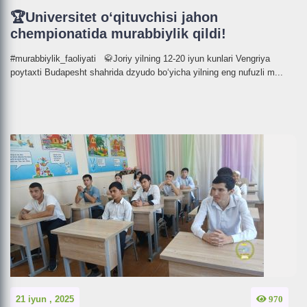
🏆Universitet o‘qituvchisi jahon
chempionatida murabbiylik qildi!
#murabbiylik_faoliyati 🥋Joriy yilning 12-20 iyun kunlari Vengriya
poytaxti Budapesht shahrida dzyudo bo‘yicha yilning eng nufuzli m...
21 iyun , 2025
970