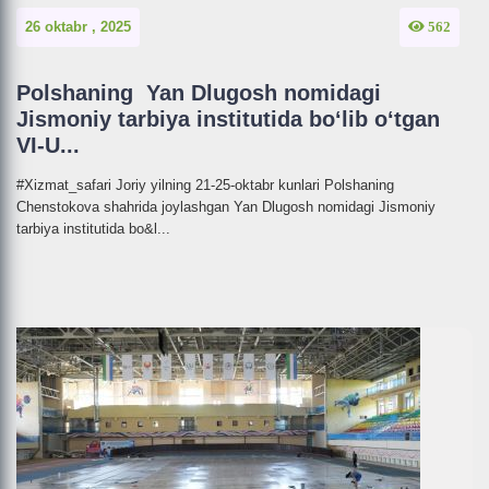
26 oktabr , 2025
562
Polshaning Yan Dlugosh nomidagi
Jismoniy tarbiya institutida bo‘lib o‘tgan
VI-U...
#Xizmat_safari Joriy yilning 21-25-oktabr kunlari Polshaning
Chenstokova shahrida joylashgan Yan Dlugosh nomidagi Jismoniy
tarbiya institutida bo&l...