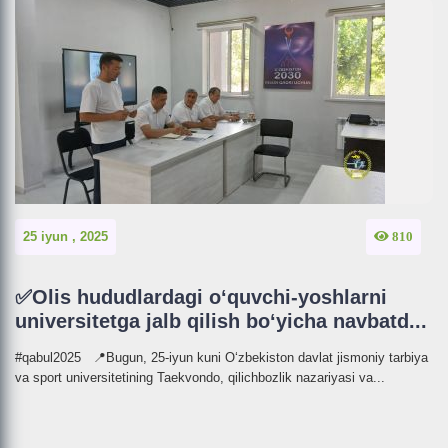
25 iyun , 2025
810
✅Olis hududlardagi o‘quvchi-yoshlarni
universitetga jalb qilish bo‘yicha navbatd...
#qabul2025 📍Bugun, 25-iyun kuni O‘zbekiston davlat jismoniy tarbiya
va sport universitetining Taekvondo, qilichbozlik nazariyasi va...