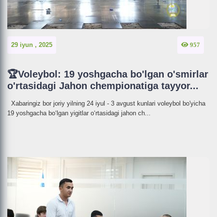
29 iyun , 2025
957
🏆Voleybol: 19 yoshgacha bo'lgan o'smirlar
o'rtasidagi Jahon chempionatiga tayyor...
Xabaringiz bor joriy yilning 24 iyul - 3 avgust kunlari voleybol bo'yicha
19 yoshgacha bo‘lgan yigitlar o‘rtasidagi jahon ch...