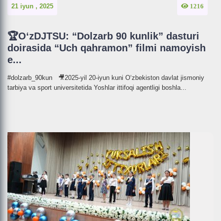
21 iyun , 2025
1216
🏆O‘zDJTSU: “Dolzarb 90 kunlik” dasturi
doirasida “Uch qahramon” filmi namoyish
e...
#dolzarb_90kun 🎥2025-yil 20-iyun kuni O‘zbekiston davlat jismoniy
tarbiya va sport universitetida Yoshlar ittifoqi agentligi boshla...