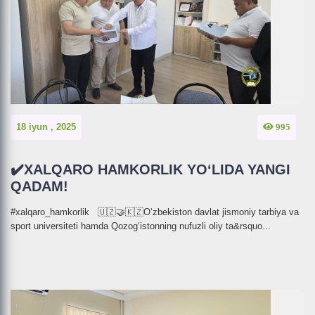
18 iyun , 2025
995
✔️XALQARO HAMKORLIK YO‘LIDA YANGI
QADAM!
#xalqaro_hamkorlik 🇺🇿🤝🇰🇿O‘zbekiston davlat jismoniy tarbiya va
sport universiteti hamda Qozog‘istonning nufuzli oliy ta&rsquo...