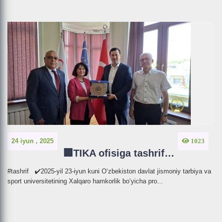
24 iyun , 2025
1023
🏢TIKA ofisiga tashrif…
#tashrif ✔️2025-yil 23-iyun kuni O‘zbekiston davlat jismoniy tarbiya va
sport universitetining Xalqaro hamkorlik bo‘yicha pro...