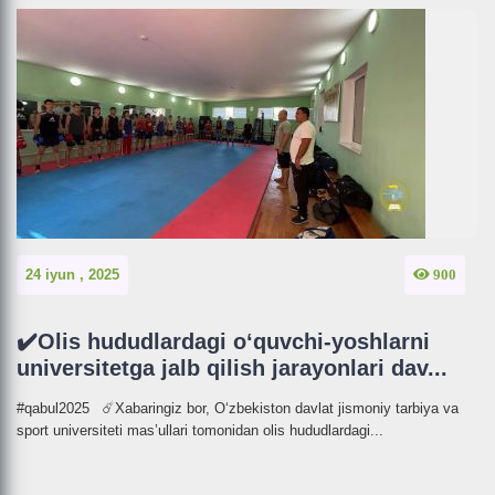
24 iyun , 2025
900
✔️Olis hududlardagi o‘quvchi-yoshlarni
universitetga jalb qilish jarayonlari dav...
#qabul2025 ☄️Xabaringiz bor, O‘zbekiston davlat jismoniy tarbiya va
sport universiteti mas’ullari tomonidan olis hududlardagi...