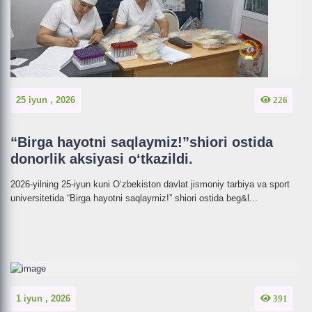
25 iyun , 2026
226
“Birga hayotni saqlaymiz!”shiori ostida
donorlik aksiyasi o‘tkazildi.
2026-yilning 25-iyun kuni O‘zbekiston davlat jismoniy tarbiya va sport
universitetida “Birga hayotni saqlaymiz!” shiori ostida beg&l...
1 iyun , 2026
391