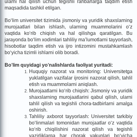
ularni hal qilish uchun tegishli rahbarlarga taqdim etish
maqsadida tashkil etilgan.
Bo‘lim universitet tizimida jismoniy va yuridik shaxslarning
murojaatlari bilan ishlash, ularning muammolarini o‘z
vaqtida ko‘rib chiqish va hal qilishga qaratilgan. Bu
jarayonda bo‘lim xodimlari tahliliy ma’lumotlarni tayyorlash,
hisobotlar taqdim etish va ijro intizomini mustahkamlash
bo‘yicha tizimli ishlarni olib boradi.
Bo‘lim quyidagi yo‘nalishlarda faoliyat yuritadi:
Huquqiy nazorat va monitoring: Universitetga
yuklatilgan vazifalar ijrosini nazorat qilish, tahlil
etish va muammolarni aniqlash.
Murojaatlarni ko‘rib chiqish: Jismoniy va yuridik
shaxslarning murojaatlarini qabul qilish, ularni
tahlil qilish va tegishli chora-tadbirlarni amalga
oshirish.
Tahliliy axborot tayyorlash: Universitet tarkibiy
bo‘linmalari tomonidan murojaatlar o‘z vaqtida
ko‘rib chiqilishini nazorat qilish va tegishli
vazirliklarga har chorak yakunlari bo‘yicha