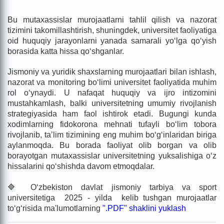
Bu mutaxassislar murojaatlarni tahlil qilish va nazorat
tizimini takomillashtirish, shuningdek, universitet faoliyatiga
oid huquqiy jarayonlarni yanada samarali yo‘lga qo‘yish
borasida katta hissa qo‘shganlar.
Jismoniy va yuridik shaxslarning murojaatlari bilan ishlash,
nazorat va monitoring bo‘limi universitet faoliyatida muhim
rol o‘ynaydi. U nafaqat huquqiy va ijro intizomini
mustahkamlash, balki universitetning umumiy rivojlanish
strategiyasida ham faol ishtirok etadi. Bugungi kunda
xodimlarning fidokorona mehnati tufayli bo‘lim tobora
rivojlanib, ta’lim tizimining eng muhim bo‘g‘inlaridan biriga
aylanmoqda. Bu borada faoliyat olib borgan va olib
borayotgan mutaxassislar universitetning yuksalishiga o‘z
hissalarini qo‘shishda davom etmoqdalar.
🔷 O‘zbekiston davlat jismoniy tarbiya va sport
universitetiga 2025 - yilda kelib tushgan murojaatlar
to‘g‘risida ma'lumotlarning
".PDF" shaklini yuklash