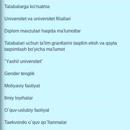
Talabalarga ko'rsatma
Universitet va universitet filiallari
Diplom mavzulari haqida ma'lumotlar
Talabalari uchun ta'lim grantlarini taqdim etish va qayta
taqsimlash bo'yicha ma'lumot
"Yashil universitet"
Gender tenglik
Moliyaviy faoliyat
Ilmiy loyihalar
O`quv-uslubiy faoliyat
Taekvondo o`quv qo`llanmalar