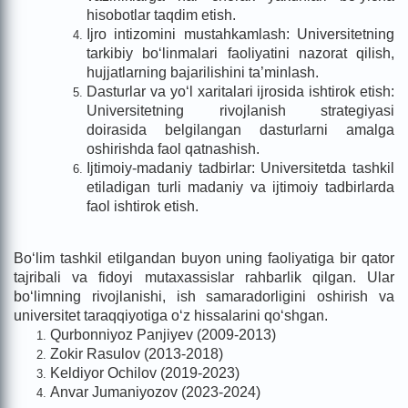
hisobotlar taqdim etish.
Ijro intizomini mustahkamlash: Universitetning
tarkibiy bo‘linmalari faoliyatini nazorat qilish,
hujjatlarning bajarilishini ta’minlash.
Dasturlar va yo‘l xaritalari ijrosida ishtirok etish:
Universitetning rivojlanish strategiyasi
doirasida belgilangan dasturlarni amalga
oshirishda faol qatnashish.
Ijtimoiy-madaniy tadbirlar: Universitetda tashkil
etiladigan turli madaniy va ijtimoiy tadbirlarda
faol ishtirok etish.
Bo‘lim tashkil etilgandan buyon uning faoliyatiga bir qator
tajribali va fidoyi mutaxassislar rahbarlik qilgan. Ular
bo‘limning rivojlanishi, ish samaradorligini oshirish va
universitet taraqqiyotiga o‘z hissalarini qo‘shgan.
Qurbonniyoz Panjiyev (2009-2013)
Zokir Rasulov (2013-2018)
Keldiyor Ochilov (2019-2023)
Anvar Jumaniyozov (2023-2024)