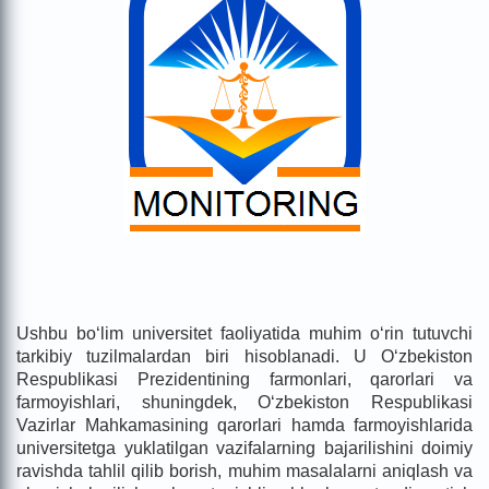
Ushbu bo‘lim universitet faoliyatida muhim o‘rin tutuvchi
tarkibiy tuzilmalardan biri hisoblanadi. U O‘zbekiston
Respublikasi Prezidentining farmonlari, qarorlari va
farmoyishlari, shuningdek, O‘zbekiston Respublikasi
Vazirlar Mahkamasining qarorlari hamda farmoyishlarida
universitetga yuklatilgan vazifalarning bajarilishini doimiy
ravishda tahlil qilib borish, muhim masalalarni aniqlash va