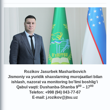
Rozikov Jasurbek Masharibovich
Jismoniy va yuridik shaxslarning murojaatlari bilan
ishlash, nazorat va monitoring bo'limi boshlig‘i
00
00
Qabul vaqti: Dushanba-Shanba 9
– 17
Telefon: +998 (94) 043-77-67
E-mail: j.rozikov@jtsu.uz