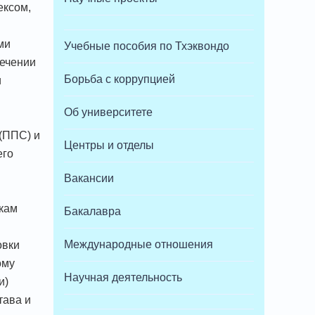
ексом,
ми
Учебные пособия по Тхэквондо
печении
Борьба с коррупцией
и
Об университете
(ППС) и
Центры и отделы
его
Вакансии
икам
Бакалавра
Международные отношения
овки
ому
Научная деятельность
и)
тава и