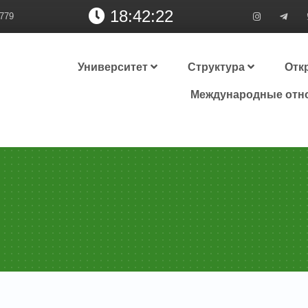
18:42:23
779
Университет
Структура
Отк
Международные отн