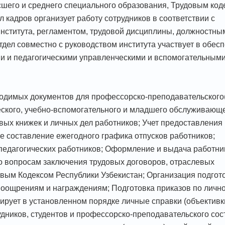
его и среднего специального образования, Трудовым код
 кадров организует работу сотрудников в соответствии с
института, регламентом, трудовой дисциплины, должностны
дел совместно с руководством института участвует в обес
и и педагогическими управленческими и вспомогательным
ходимых документов для профессорско-преподавательского
еского, учебно-вспомогательного и младшего обслуживающ
вых книжек и личных дел работников; Учет предоставления
е составление ежегодного графика отпусков работников;
 педагогических работников; Оформление и выдача работн
по вопросам заключения трудовых договоров, отраслевых
овым Кодексом Республики Узбекистан; Организация подгот
поощрениям и награждениям; Подготовка приказов по личн
ирует в установленном порядке личные справки (объективк
удников, студентов и профессорско-преподавательского сос