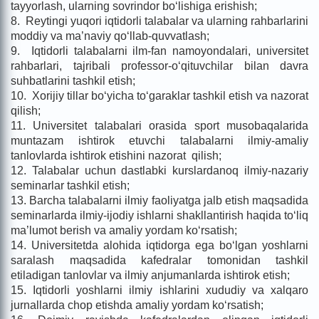
tayyorlash, ularning sovrindor bo‘lishiga erishish;
8. Reytingi yuqori iqtidorli talabalar va ularning rahbarlarini
moddiy va ma’naviy qo‘llab-quvvatlash;
9. Iqtidorli talabalarni ilm-fan namoyondalari, universitet
rahbarlari, tajribali professor-o‘qituvchilar bilan davra
suhbatlarini tashkil etish;
10. Xorijiy tillar bo‘yicha to‘garaklar tashkil etish va nazorat
qilish;
11. Universitet talabalari orasida sport musobaqalarida
muntazam ishtirok etuvchi talabalarni ilmiy-amaliy
tanlovlarda ishtirok etishini nazorat qilish;
12. Talabalar uchun dastlabki kurslardanoq ilmiy-nazariy
seminarlar tashkil etish;
13. Barcha talabalarni ilmiy faoliyatga jalb etish maqsadida
seminarlarda ilmiy-ijodiy ishlarni shakllantirish haqida to‘liq
ma’lumot berish va amaliy yordam ko‘rsatish;
14. Universitetda alohida iqtidorga ega bo‘lgan yoshlarni
saralash maqsadida kafedralar tomonidan tashkil
etiladigan tanlovlar va ilmiy anjumanlarda ishtirok etish;
15. Iqtidorli yoshlarni ilmiy ishlarini xududiy va xalqaro
jurnallarda chop etishda amaliy yordam ko‘rsatish;