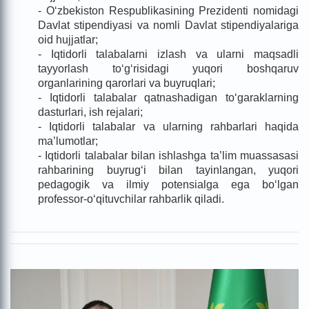
- O‘zbekiston Respublikasining Prezidenti nomidagi
Davlat stipendiyasi va nomli Davlat stipendiyalariga
oid hujjatlar;
- Iqtidorli talabalarni izlash va ularni maqsadli
tayyorlash to‘g‘risidagi yuqori boshqaruv
organlarining qarorlari va buyruqlari;
- Iqtidorli talabalar qatnashadigan to‘garaklarning
dasturlari, ish rejalari;
- Iqtidorli talabalar va ularning rahbarlari haqida
ma’lumotlar;
- Iqtidorli talabalar bilan ishlashga ta’lim muassasasi
rahbarining buyrug‘i bilan tayinlangan, yuqori
pedagogik va ilmiy potensialga ega bo‘lgan
professor-o‘qituvchilar rahbarlik qiladi.