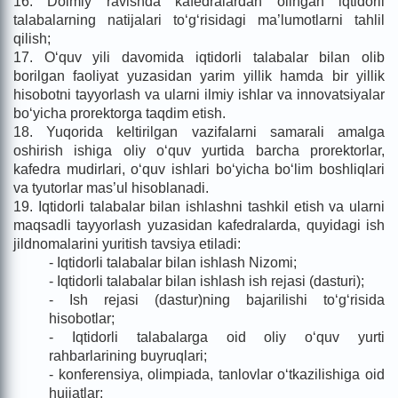
16. Doimiy ravishda kafedralardan olingan iqtidorli
talabalarning natijalari to‘g‘risidagi ma’lumotlarni tahlil
qilish;
17. O‘quv yili davomida iqtidorli talabalar bilan olib
borilgan faoliyat yuzasidan yarim yillik hamda bir yillik
hisobotni tayyorlash va ularni ilmiy ishlar va innovatsiyalar
bo‘yicha prorektorga taqdim etish.
18. Yuqorida keltirilgan vazifalarni samarali amalga
oshirish ishiga oliy o‘quv yurtida barcha prorektorlar,
kafedra mudirlari, o‘quv ishlari bo‘yicha bo‘lim boshliqlari
va tyutorlar mas’ul hisoblanadi.
19. Iqtidorli talabalar bilan ishlashni tashkil etish va ularni
maqsadli tayyorlash yuzasidan kafedralarda, quyidagi ish
jildnomalarini yuritish tavsiya etiladi:
- Iqtidorli talabalar bilan ishlash Nizomi;
- Iqtidorli talabalar bilan ishlash ish rejasi (dasturi);
- Ish rejasi (dastur)ning bajarilishi to‘g‘risida
hisobotlar;
- Iqtidorli talabalarga oid oliy o‘quv yurti
rahbarlarining buyruqlari;
- konferensiya, olimpiada, tanlovlar o‘tkazilishiga oid
hujjatlar;