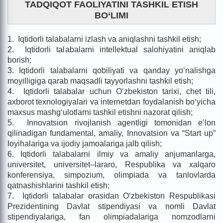
TADQIQOT FAOLIYATINI TASHKIL ETISH
BO‘LIMI
1. Iqtidorli talabalarni izlash va aniqlashni tashkil etish;
2. Iqtidorli talabalarni intellektual salohiyatini aniqlab
borish;
3. Iqtidorli talabalarni qobiliyati va qanday yo‘nalishga
moyilligiga qarab maqsadli tayyorlashni tashkil etish;
4. Iqtidorli talabalar uchun O‘zbekiston tarixi, chet tili,
axborot texnologiyalari va internetdan foydalanish bo‘yicha
maxsus mashg‘ulotlarni tashkil etishni nazorat qilish;
5. Innovatsion rivojlanish agentligi tomonidan e’lon
qilinadigan fundamental, amaliy, Innovatsion va “Start up”
loyihalariga va ijodiy jamoalariga jalb qilish;
6. Iqtidorli talabalarni ilmiy va amaliy anjumanlarga,
universitet, universitet–lararo, Respublika va xalqaro
konferensiya, simpozium, olimpiada va tanlovlarda
qatnashishlarini tashkil etish;
7. Iqtidorli talabalar orasidan O‘zbekiston Respublikasi
Prezidentining Davlat stipendiyasi va nomli Davlat
stipendiyalariga, fan olimpiadalariga nomzodlarni