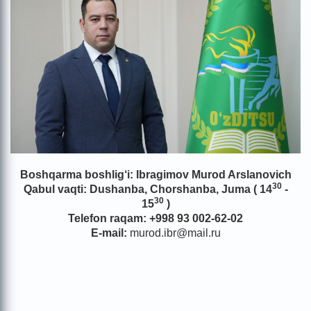
Boshqarma boshlig‘i: Ibragimov Murod Arslanovich
30
Qabul vaqti:
Dushanba, Chorshanba, Juma ( 14
-
30
15
)
Telefon raqam: +998 93 002-62-02
E-mail:
murod.ibr@mail.ru