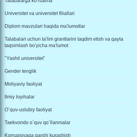
Talabalarga ko'rsatma
Universitet va universitet filiallari
Diplom mavzulari haqida ma'lumotlar
Talabalari uchun ta'lim grantlarini taqdim etish va qayta
taqsimlash bo'yicha ma'lumot
"Yashil universitet"
Gender tenglik
Moliyaviy faoliyat
Ilmiy loyihalar
O`quv-uslubiy faoliyat
Taekvondo o`quv qo`llanmalar
Korrupsiyaga qarshi kurashish