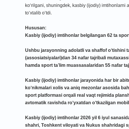
ko‘rilgani, shuningdek, kasbiy (ijodiy) imtihonlarni 
to‘xtalib o‘tdi.
Hususan:
Kasbiy (ijodiy) imtihonlar belgilangan 62 ta spo
Ushbu jarayonning adolatli va shaffof o‘tishini 
(assosiatsiyalari)dan 34 nafar tajribali mutaxas
hamda sport ta’lim muassasalaridan 55 nafar tajr
Kasbiy (ijodiy) imtihonlar jarayonida har bir abit
ko‘nikmalari xolis va aniq mezonlar asosida bah
sport platformasi orqali real vaqt rejimida plansh
avtomatik ravishda ro‘yxatdan o‘tkazilgan mobil
Kasbiy (ijodiy) imtihonlar 2026 yil 6 iyul sana
shahri, Toshkent viloyati va Nukus shahridagi sp