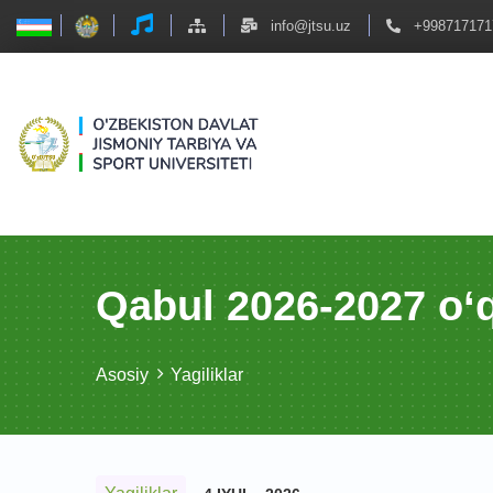
info@jtsu.uz
+998717171
Qabul 2026-2027 o‘q
Asosiy
Yagiliklar