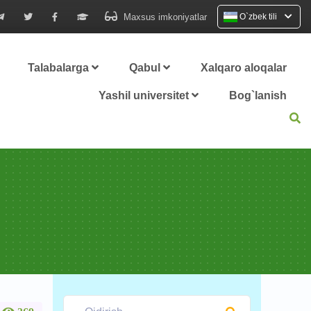
Maxsus imkoniyatlar
O`zbek tili
Talabalarga
Qabul
Xalqaro aloqalar
Yashil universitet
Bog`lanish