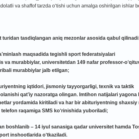
adolatli va shaffof tarzda о‘tishi uchun amalga oshirilgan ishlar 
rt turidan tasdiqlangan aniq mezonlar asosida qabul qilinadi
ta’minlash maqsadida tegishli sport federatsiyalari
sis va murabbiylar, universitetdan 149 nafar professor-o‘qitu
ibali murabbiylar jalb etilgan;
uriyentning iqtidori, jismoniy tayyorgarligi, texnik va taktik
olanishi qat’iy nazoratga olingan. Imtihon natijalari yagon
etlar yordamida kiritiladi va har bir abituriyentning shaxsiy 
 telefon raqamiga SMS ko‘rinishida yuboriladi;
sidan boshlanib – 14 iyul sanasiga qadar universitet hamda T
ort inshootlarida o‘tkaziladi.