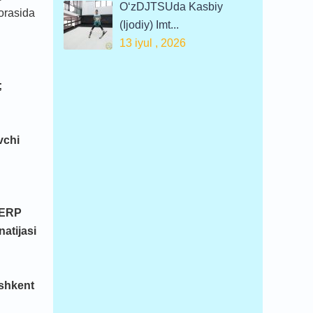
O‘zDJTSUda Kasbiy
borasida
(ijodiy) Imt...
13 iyul , 2026
;
vchi
a ERP
natijasi
oshkent