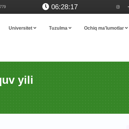
06:28:18
779
Universitet
Tuzulma
Ochiq ma'lumotlar
uv yili