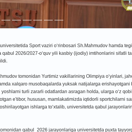
 universitetida Sport vaziri o‘rinbosari Sh.Mahmudov hamda tegi
qabul 2026/2027-o‘quv yili kasbiy (ijodiy) imtihonlarini sifatli ta
ldi.
Mahmudov tomonidan Yurtimiz vakillarining Olimpiya o‘yinlari, ja
 hamda xalqaro musobaqalarda yuksak natijalarga erishayotgani
yoshlarni turli zararli odatlardan asragan holda, ularga o‘z qobi
yotgan e'tibor, hususan, mamlakatimizda iqtidorli sportchilarni sa
irilayotgan ishlarga to‘xtalib, universitetda qabul jarayonlarin
tomonidan qabul_2026 jarayonlariga universitetda puxta tayyorg