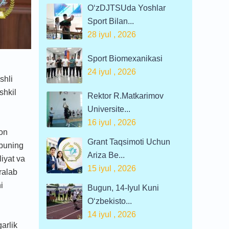
O‘zDJTSUda Yoshlar
Sport Bilan...
28 iyul , 2026
Sport Biomexanikasi
24 iyul , 2026
shli
shkil
Rektor R.Matkarimov
Universite...
16 iyul , 2026
hon
Grant Taqsimoti Uchun
 buning
Ariza Be...
liyat va
15 iyul , 2026
ralab
i
Bugun, 14-Iyul Kuni
O‘zbekisto...
14 iyul , 2026
arlik