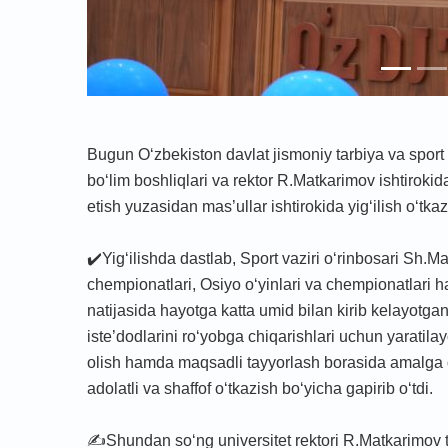
Bugun O‘zbekiston davlat jismoniy tarbiya va sport
bo‘lim boshliqlari va rektor R.Matkarimov ishtirokida 
etish yuzasidan mas’ullar ishtirokida yig‘ilish o‘tkazi
✔️Yig‘ilishda dastlab, Sport vaziri o‘rinbosari Sh.
chempionatlari, Osiyo o‘yinlari va chempionatlari
natijasida hayotga katta umid bilan kirib kelayotgan 
iste’dodlarini ro‘yobga chiqarishlari uchun yaratila
olish hamda maqsadli tayyorlash borasida amalga osh
adolatli va shaffof o‘tkazish bo‘yicha gapirib o‘tdi.
✍️Shundan so‘ng universitet rektori R.Matkarimov 