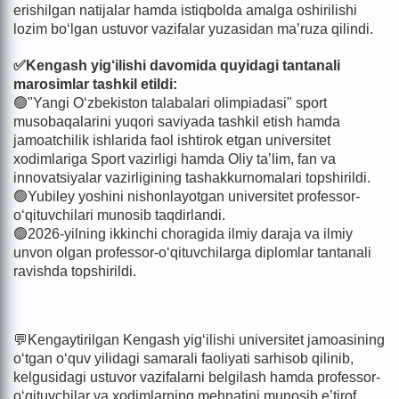
erishilgan natijalar hamda istiqbolda amalga oshirilishi
lozim bo‘lgan ustuvor vazifalar yuzasidan ma’ruza qilindi.
✅Kengash yig‘ilishi davomida quyidagi tantanali
marosimlar tashkil etildi:
🟢"Yangi O‘zbekiston talabalari olimpiadasi" sport
musobaqalarini yuqori saviyada tashkil etish hamda
jamoatchilik ishlarida faol ishtirok etgan universitet
xodimlariga Sport vazirligi hamda Oliy ta’lim, fan va
innovatsiyalar vazirligining tashakkurnomalari topshirildi.
🟢Yubiley yoshini nishonlayotgan universitet professor-
o‘qituvchilari munosib taqdirlandi.
🟢2026-yilning ikkinchi choragida ilmiy daraja va ilmiy
unvon olgan professor-o‘qituvchilarga diplomlar tantanali
ravishda topshirildi.
💬Kengaytirilgan Kengash yig‘ilishi universitet jamoasining
o‘tgan o‘quv yilidagi samarali faoliyati sarhisob qilinib,
kelgusidagi ustuvor vazifalarni belgilash hamda professor-
o‘qituvchilar va xodimlarning mehnatini munosib e’tirof