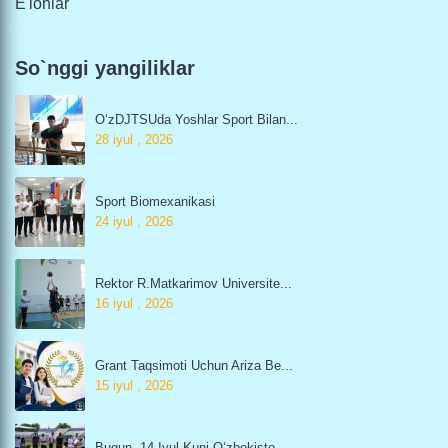
E'lonlar
So`nggi yangiliklar
O‘zDJTSUda Yoshlar Sport Bilan...
28 iyul , 2026
Sport Biomexanikasi
24 iyul , 2026
Rektor R.Matkarimov Universite...
16 iyul , 2026
Grant Taqsimoti Uchun Ariza Be...
15 iyul , 2026
Bugun, 14-Iyul Kuni O‘zbekisto...