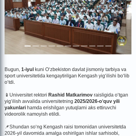
Bugun,
1-iyul
kuni O‘zbekiston davlat jismoniy tarbiya va
sport universitetida kengaytirilgan Kengash yig‘ilishi bo‘lib
o‘tdi.
📱Universitet rektori
Rashid Matkarimov
raisligida o‘tgan
yig‘ilish avvalida universitetning
2025/2026-o‘quv yili
yakunlari
hamda erishilgan yutuqlarni aks ettiruvchi
videorolik namoyish etildi.
📌Shundan so‘ng Kengash raisi tomonidan universitetda
2026-yil davomida amalga oshirilgan ishlar sarhisobi,