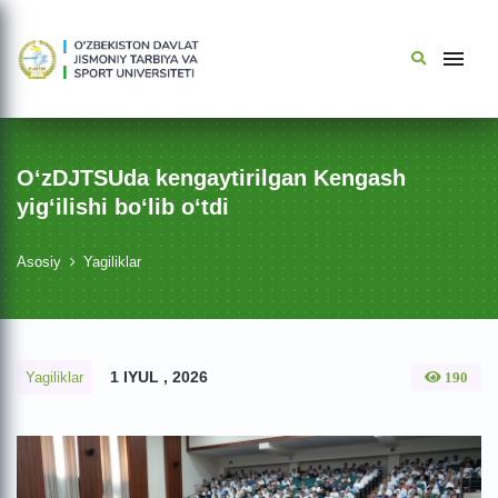
O‘zDJTSUda kengaytirilgan Kengash
yig‘ilishi bo‘lib o‘tdi
Asosiy
Yagiliklar
1 IYUL , 2026
Yagiliklar
190