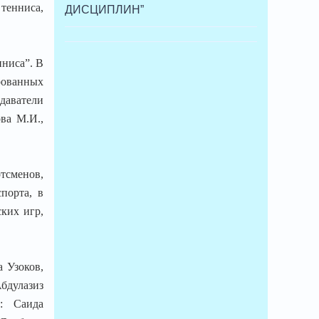
 тенниса,
ДИСЦИПЛИН”
нниса”. В
рованных
одаватели
ва М.И.,
ртсменов,
порта, в
ких игр,
 Узоков,
бдулазиз
: Саида