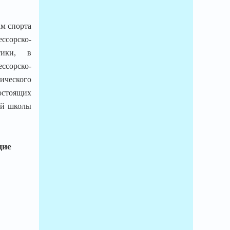
м спорта
ссорско-
ктики, в
ессорско-
ического
остоящих
ей школы
щие