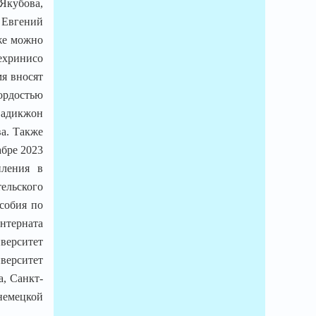
Якубова,
 Евгений
же можно
ехринисо
я вносят
ордостью
Садикжон
а. Также
бре 2023
пления в
тельского
собия по
нтерната
верситет
верситет
а, Санкт-
немецкой