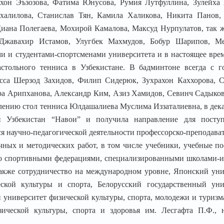
хон Эъзозова, Фатима Юнусова, Румия Лутфуллина, Зулейха 
ухалилова, Станислав Тян, Камила Халикова, Никита Панов,
Диана Полегаева, Мохирой Камалова, Максуд Нурпулатов, так 
 Джавахир Истамов, Улугбек Махмудов, Бобур Шарипов, М
 и студентами-спортсменами университета и в настоящее врем
стольного тенниса в Узбекистане. В бадминтоне всегда с г
асса Шерзод Захидов, Филип Сидерюк, Зухрахон Каххорова, 
а Арипханова, Александр Ким, Азиз Хамидов, Севинч Садыков
лению стол тенниса Юлдашалиева Муслима Иззаталиевна, в дека
 Узбекистан “Навои” и получила направление для посту
ся научно-педагогической деятельности профессорско-преподава
чных и методических работ, в том числе учебники, учебные по
со спортивными федерациями, специализированными школами-и
акже сотрудничество на международном уровне, Японский уни
ской культуры и спорта, Белорусский государственный уни
 университет физической культуры, спорта, молодежи и туризм
зической культуры, спорта и здоровья им. Лесгафта П.Ф., 