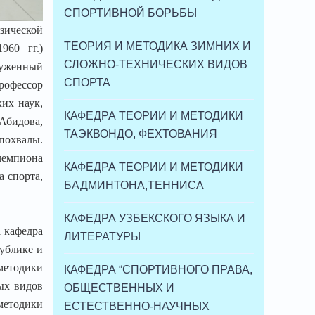
СПОРТИВНОЙ БОРЬБЫ
зической
ТЕОРИЯ И МЕТОДИКА ЗИМНИХ И
960 гг.)
СЛОЖНО-ТЕХНИЧЕСКИХ ВИДОВ
луженный
СПОРТА
рофессор
ких наук,
КАФЕДРА ТЕОРИИ И МЕТОДИКИ
Абидова,
ТАЭКВОНДО, ФЕХТОВАНИЯ
похвалы.
чемпиона
КАФЕДРА ТЕОРИИ И МЕТОДИКИ
а спорта,
БАДМИНТОНА,ТЕННИСА
КАФЕДРА УЗБЕКСКОГО ЯЗЫКА И
а кафедра
ЛИТЕРАТУРЫ
публике и
 методики
КАФЕДРА “СПОРТИВНОГО ПРАВА,
ых видов
ОБЩЕСТВЕННЫХ И
методики
ЕСТЕСТВЕННО-НАУЧНЫХ