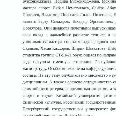
Бурхонходжаева, Нодира Бурхонходжаева, Мохина
мастера спорта Икбал Нематуллаев, Сайёра Абд
Полегаев, Владимир Полегаев, Лилия Полегаева, 
назвать Барзу Санжаров, Бахадыр Эргашалиев,
Норкулова. Они являются почетными выпускниками
свой вклад в дальнейшее развитие тенниса и на
упоминаются мастера спорта международного кл
Садыков, Хасан Каххоров, Ширин Шавкатова, Диёр
студентка группы СТ-51-21 обучающаяся по направ
года получила именную стипендию Республики
магистратуру. Особое внимание на кафедре уделяет
состава. На эту тему опубликовано множество нау
дисциплинам. А также налажено сотрудничество 
олимпийского резерва, спортивными школами, а т
спорта и науки, Китайский университет физиче
физической культуры, Российский государственный
Петербургский государственный университет фи
академией тенниса им. Лукаса Марича.