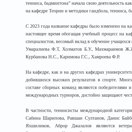
тенниса, бадминтона” начала свою деятельность ка
на кафедре Теории и методики гандбола, тенниса, 
С 2023 года название кафедры было изменено на ка
настоящее время обогащая учебный процесс на к
специалистов, весомый вклад в обучение учащихся
Умаралиева Ф.Т, Холматов Б.У., Махмараимов Ж.Ж
Курбанова Н.С., Каримова Г.С., Хамроева Ф.Р.
На кафедре, как и на других кафедрах университет
добившихся высоких результатов в спорте. Мног
составе сборных команд являются победителями 
международных турниров, достойно защищают чес
В частности, теннисисты международной категор
Сабина Шарипова, Равшан Султанов, Данис Байбе
Яхшиликов, Аброр Джалалов являются ветера