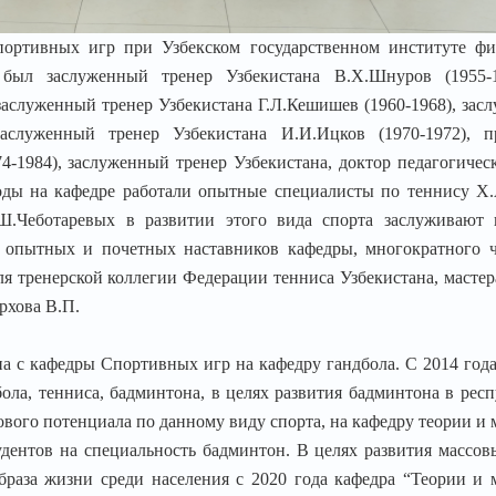
портивных игр при Узбекском государственном институте фи
был заслуженный тренер Узбекистана В.X.Шнуров (1955-1
заслуженный тренер Узбекистана Г.Л.Кешишев (1960-1968), зас
заслуженный тренер Узбекистана И.И.Ицков (1970-1972), п
4-1984), заслуженный тренер Узбекистана, доктор педагогичес
годы на кафедре работали опытные специалисты по теннису Х.
 Ш.Чеботаревых в развитии этого вида спорта заслуживают 
х опытных и почетных наставников кафедры, многократного 
еля тренерской коллегии Федерации тенниса Узбекистана, мастер
ерхова В.П.
на с кафедры Спортивных игр на кафедру гандбола. С 2014 год
ола, тенниса, бадминтона, в целях развития бадминтона в рес
ового потенциала по данному виду спорта, на кафедру теории и
удентов на специальность бадминтон. В целях развития массов
образа жизни среди населения с 2020 года кафедра “Теории и 