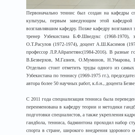
Первоначально теннис был создан на кафедры с
культуры, первым заведующим этой кафедрой 
возглавлявшим кафедру. Позже кафедру возглавил 
тренер Узбекистана Б.Ф.Шведукс (1968-1970), 
О.T.Расулов (1972-1974), доцент А.Ш.Касимов (197
профессор Л.Р.Айрапетянс(1984-2016). В разные 
В.Безверхов, М.Газиев, O.Mуминов, Н.Умарова,
Отдельно стоит отметить труды одного из самы
Узбекистана по теннису (1969-1975 гг.), председат
автора более 50 научных работ, к.б.н., доцента Безв
С 2011 года специализация тенниса была переведе
переименована в кафедру теории и методики гандб
подготовки специалистов, а также укрепления кадр
гандбола, тенниса, бадминтона проходил набор ст
спорта в стране, широкого внедрения здорового 