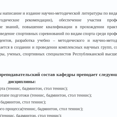
 написание и издание научно-методической литературы по вида
тодические рекомендации), обеспечение участия профе
ение знаний, повышение квалификации в прохождении пра
оведение спортивных соревнований по видам спорта среди проф
дентов, разработка учебно – методического и научно-метод
чается в создании и проведении комплексных научных групп, с
едры, ученых, спортивных специалистов Республиканской высш
преподавательский состав кафедры преподает следую
дисциплины:
та (теннис, бадминтон, стол теннис);
тапе подготоки (теннис, бадминтон, стол теннис);
 бадминтон, стол теннис);
го процесса(теннис, бадминтон, стол теннис);
теннис, бадминтон, стол теннис);