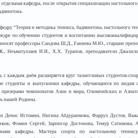
к отдельная кафедра, после открытия специализации настольного
бадминтона.
федру “Теория и методика тенниса, бадминтона, настольного те
афедре по обучению студентов и воспитанию высококвалифици
 вносят профессоры Саидова Ш.Д., Ғаниева М.Ю., старшие преп
., Неъматуллаев И.И., Х.Х. Турапов, преподаватели Джалило
а, с каждым днём расширяется круг талантливых студентов-спо
ие студенты и выпускники кафедры, обучающиеся по видам с
и призерами чемпионатов Азии и мира, Олимпийских и Азиатс
ть нашей Родины.
ии Денис Истомин, Нигина Абдураимова, Фаррух Дустов, Важа
ков, Фомин Сергей, Зарнигор Достонова, Темур Сатимова, А
нами кафедры. Мастера спорта по настольному теннису