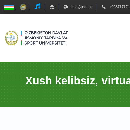
info@jtsu.uz
+998717171
Xush kelibsiz, virt