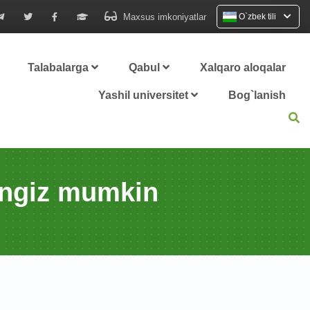
Maxsus imkoniyatlar
O`zbek tili
Talabalarga
Qabul
Xalqaro aloqalar
Yashil universitet
Bog`lanish
hingiz mumkin