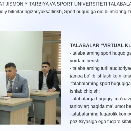
T JISMONIY TARBIYA VA SPORT UNIVERSITETI TALABALA
qiy bilimlaringizni yuksaltirish, Sport huquqiga oid bilimlaringi
T
ALABALAR “VIRTUAL KLU
- talabalarning sport huquqig
yordam berish;
- talabalarning turli auditoriya
jamoa bo‘lib ishlash ko‘nikmala
-talabalarning sport huquqiga o
ishlab chiqish;
-talabalarga huquqiy, ma’naviy
tanlovlar) haqida ma’lumot be
-talabalarning fuqarolik kompet
pozitsiyasiga ega fuqaro sifat