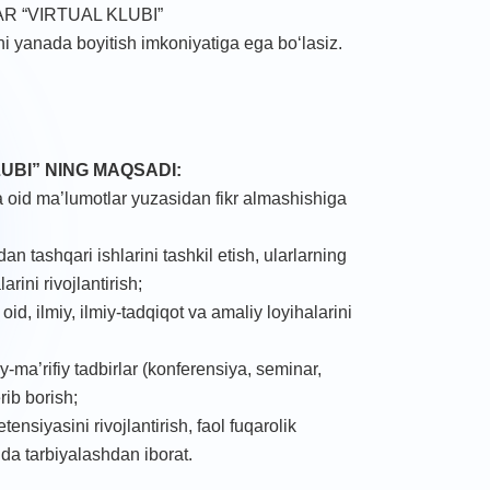
R “VIRTUAL KLUBI”
zni yanada boyitish imkoniyatiga ega boʻlasiz.
BI” NI
NG
MAQSADI:
a oid ma’lumotlar yuzasidan fikr almashishiga
dan tashqari ishlarini tashkil etish, ularlarning
rini rivojlantirish;
id, ilmiy, ilmiy-tadqiqot va amaliy loyihalarini
-ma’rifiy tadbirlar (konferensiya, seminar,
rib borish;
ensiyasini rivojlantirish, faol fuqarolik
ida tarbiyalashdan iborat.