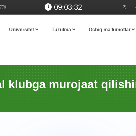
09:03:32
779
Universitet
Tuzulma
Ochiq ma'lumotlar
ual klubga murojaat qilis