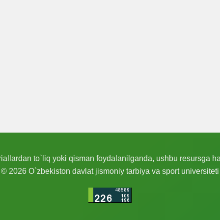
allardan to`liq yoki qisman foydalanilganda, ushbu resursga hav
© 2026 O`zbekiston davlat jismoniy tarbiya va sport universiteti