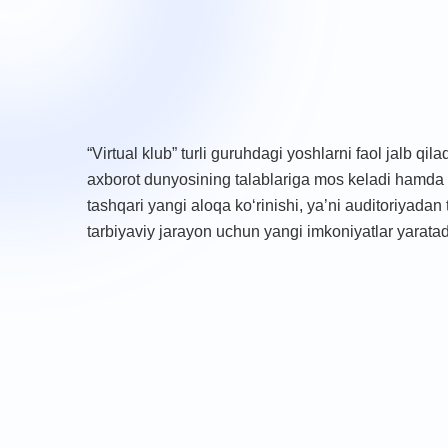
“Virtual klub” turli guruhdagi yoshlarni faol jalb qil
axborot dunyosining talablariga mos keladi hamda 
tashqari yangi aloqa ko‘rinishi, ya’ni auditoriyadan t
tarbiyaviy jarayon uchun yangi imkoniyatlar yaratad