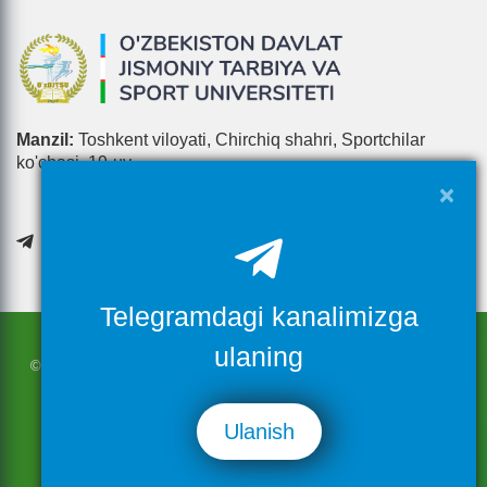
Manzil:
Toshkent viloyati, Chirchiq shahri, Sportchilar
ko'chasi, 19-uy
×
Telegramdagi kanalimizga
ulaning
© Saytdagi materiallardan to`liq yoki qisman foydalanilganda, ushbu
resursga havola etilishi shart
© 2026 O`zbekiston davlat jismoniy tarbiya va sport universiteti
Ulanish