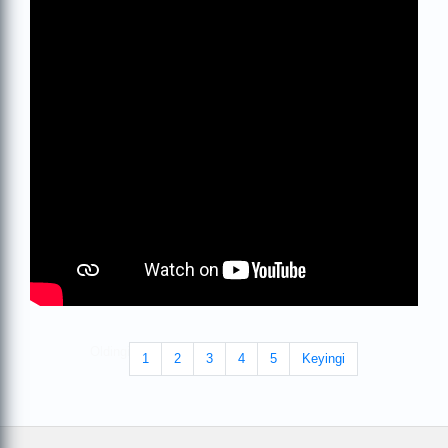
Oldingi
1
2
3
4
5
Keyingi