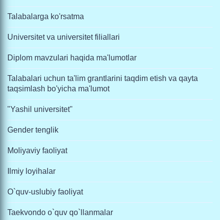
Talabalarga ko'rsatma
Universitet va universitet filiallari
Diplom mavzulari haqida ma'lumotlar
Talabalari uchun ta'lim grantlarini taqdim etish va qayta
taqsimlash bo'yicha ma'lumot
"Yashil universitet"
Gender tenglik
Moliyaviy faoliyat
Ilmiy loyihalar
O`quv-uslubiy faoliyat
Taekvondo o`quv qo`llanmalar