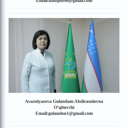
Email:nabijon98@gmail.com
Avazniyazova Gulandam Abdirasulovna
O’qituvchi
Email:gulandon1@gmail.com