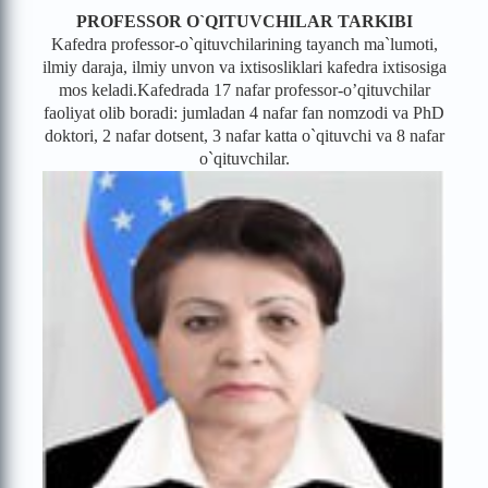
PROFESSOR O`QITUVCHILAR TARKIBI
Kafedra professor-o`qituvchilarining tayanch ma`lumoti,
ilmiy daraja, ilmiy unvon va ixtisosliklari kafedra ixtisosiga
mos keladi.
Kafedrada 17 nafar professor-o’qituvchilar
faoliyat olib boradi: jumladan 4 nafar fan nomzodi va PhD
doktori, 2 nafar dotsent, 3 nafar katta o`qituvchi va 8 nafar
o`qituvchilar.