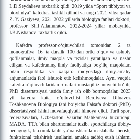
L.D.Seydalieva raxbarlik qildi. 2019 yilda “Sport tibbiyoti va
bioximiya” kafedrasi tashkil qilindi va unga 2021 yilga qadar
Z. Y. Gaziyeva, 2021-2022 yillarda biologiya fanlari doktori,
professor Sh.I.Allamuratov, 2022-2024 yillar mobaynida
I.B.Nishanov raxbarlik qildi.
Kafedra professor-o‘qituvchilari tomonidan 2 ta
monografiya, 16 ta darslik, 100 dan ortiq o‘quv va uslubiy
qo‘llanmalar, ilmiy maqola va tezislar yaratilgan va nashr
etilgan va kafedraning ilmiy faoliyatiga bog’liq maqolalari
bilan respublika va xalqaro miqyosdagi ilmiy-amaliy
anjumanlarda faol ishtirok etib kelishmoqdalar. Ayni vaqtda
kafedra o‘qituvchilaridan 5 nafari mustaqil izlanuvchi bo‘lib,
PhD dissertatsiyasi ustida ilmiy ish olib bormoqdalar. 2023
yil kafedra katta o’qituvchisi Berdiyeva Dilnavoz
Toshkanovna Biologiya fani bo’yicha Falsafa doktori (PhD)
dissertatsiyasi ishini muvafaqqiyatli himoya qildi. Turli sport
federatsiyalari, Uzbekiston Vazirlar Mahkamasi huzuridagi
MADA, TTA bilan shartnomalar tuzib, sportchilarga tibbiy-
pedagogik, bioximik tahlil yo‘nalishlarida maslahatlar berish,
funktsional tekshirish usullarini amalda tadbiq etish ishlarni