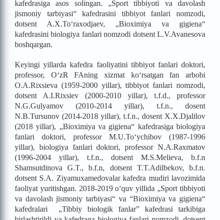
kafedrasiga asos solingan. „Sport tibbiyoti va davolash
jismoniy tarbiyasi“ kafedrasini tibbiyot fanlari nomzodi,
dotsent A.X.To‘raxodjaev, „Bioximiya va gigiena“
kafedrasini biologiya fanlari nomzodi dotsent L.V.Avanesova
boshqargan.
Keyingi yillarda kafedra faoliyatini tibbiyot fanlari doktori,
professor, O‘zR FAning xizmat ko‘rsatgan fan arbobi
O.A.Rixsieva (1959-2000 yillar), tibbiyot fanlari nomzodi,
dotsent A.I.Rixsiev (2000-2010 yillar), t.f.d., professor
N.G.Gulyamov (2010-2014 yillar), t.f.n., dosent
N.B.Tursunov (2014-2018 yillar), t.f.n., dosent X.X.Djalilov
(2018 yillar), „Bioximiya va gigiena“ kafedrasiga biologiya
fanlari doktori, professor M.U.To‘ychibov (1987-1996
yillar), biologiya fanlari doktori, professor N.A.Raxmatov
(1996-2004 yillar), t.f.n., dotsent M.S.Melieva, b.f.n
Shamsutdinova G.T., b.f.n, dotsent T.T.Adilbekov, b.f.n.
dotsent S.A. Ziyamuxamedovalar kafedra mudiri lavozimida
faoliyat yuritishgan. 2018-2019 o‘quv yillida „Sport tibbiyoti
va davolash jismoniy tarbiyasi“ va “Bioximiya va gigiena“
kafedralari „Tibbiy biologik fanlar” kafedrasi tarkibiga
birlashtirildi va kafedraga biologiya fanlari nomzodi, dotsent