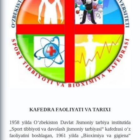
KAFEDRA FAOLIYATI VA TARIXI
1958 yilda O‘zbekiston Davlat Jismoniy tarbiya institutida
„Sport tibbiyoti va davolash jismoniy tarbiyasi“ kafedrasi o‘z
faoliyatini boshlagan, 1961 yilda „Bioximiya va gigiena“