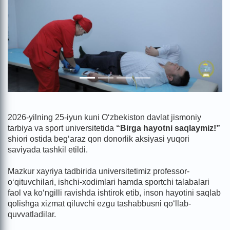
2026-yilning 25-iyun kuni O‘zbekiston davlat jismoniy
tarbiya va sport universitetida
“Birga hayotni saqlaymiz!”
shiori ostida beg‘araz qon donorlik aksiyasi yuqori
saviyada tashkil etildi.
Mazkur xayriya tadbirida universitetimiz professor-
o‘qituvchilari, ishchi-xodimlari hamda sportchi talabalari
faol va ko‘ngilli ravishda ishtirok etib, inson hayotini saqlab
qolishga xizmat qiluvchi ezgu tashabbusni qo‘llab-
quvvatladilar.