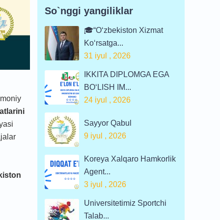
So`nggi yangiliklar
🎓“O‘zbekiston Xizmat
Ko‘rsatga...
31 iyul , 2026
IKKITA DIPLOMGA EGA
BO‘LISH IM...
ismoniy
24 iyul , 2026
tlarini
Sayyor Qabul
yasi
9 iyul , 2026
jalar
Koreya Xalqaro Hamkorlik
Agent...
kiston
3 iyul , 2026
Universitetimiz Sportchi
Talab...