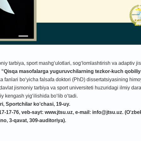
iy tаrbiya, spоrt mаshgʻulоtlаri, sog‘lomlashtirish va adaptiv j
a
“Q
isqa masofalarga yuguruvchilarning tezkor-kuch qobiliya
fаnlаri bo‘yichа fаlsаfа doktori (PhD) dissertatsiyasining himo
vlat jismoniy tarbiya va sport universiteti huzuridagi ilmiy dara
kengash yig‘ilishida bo‘lib o‘tadi.
i, Sportchilar ko‘chasi, 19-uy.
717-17-76, veb-sayt: www.jtsu.uz, e-mail: info@jtsu.uz. (O‘zbe
ino, 3-qavat, 309-auditoriya
)
.