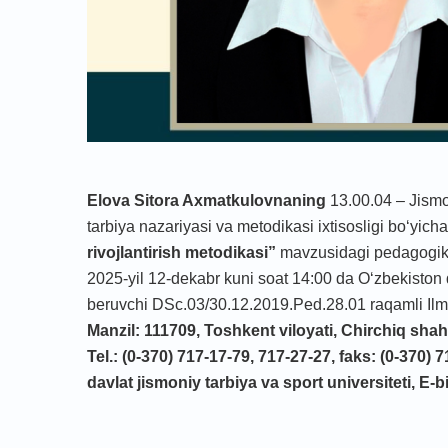
Elova Sitora Axmatkulovnaning
13.00.04 – Jismоn
tarbiya nаzаriyasi vа mеtоdikаsi ixtisosligi bo‘yich
rivojlantirish metodikasi
”
mavzusidagi pedаgogikа 
2025-yil 12-dekabr kuni soat 14:00 da O‘zbekiston da
beruvchi DSс.03/30.12.2019.Ped.28.01 raqamli Ilmiy 
Manzil: 111709, Toshkent viloyati, Chirchiq shahr
Tel.: (0-370)
717-17-79, 717-27-27, faks: (0-370) 
davlat jismoniy tarbiya va sport universiteti, E-b