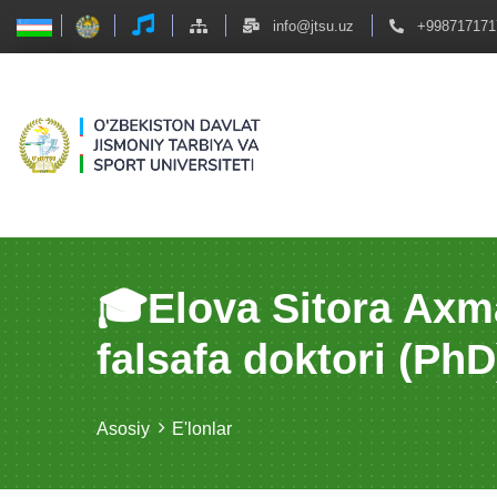
info@jtsu.uz
+998717171
🎓Elova Sitora Axm
fаlsаfа doktori (PhD
Asosiy
E'lonlar