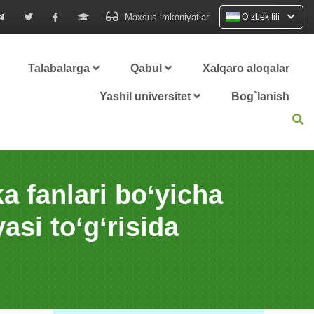
Maxsus imkoniyatlar
O`zbek tili
Talabalarga
Qabul
Xalqaro aloqalar
Yashil universitet
Bog`lanish
 fаnlаri bo‘yichа
asi to‘g‘risida