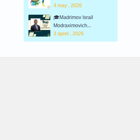
4 may , 2026
🎓Madrimov Israil
Modraximovich...
3 aprel , 2026