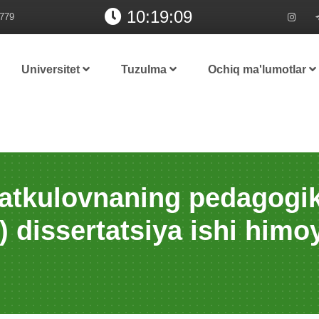
10:19:09
779
Universitet
Tuzulma
Ochiq ma'lumotlar
atkulovnaning pedаgogikа
) dissertatsiya ishi himoy