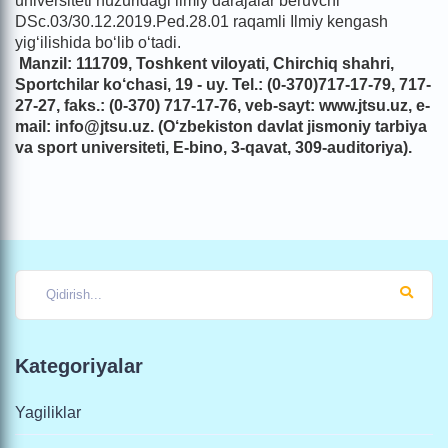
universiteti huzuridagi ilmiy darajalar beruvchi
DSс.03/30.12.2019.Ped.28.01 raqamli Ilmiy kengash
yig‘ilishida bo‘lib o‘tadi.
Manzil: 111709, Toshkent viloyati, Chirchiq shahri,
Sportchilar ko‘chasi, 19 - uy. Tel.: (0-370)717-17-79, 717-
27-27, faks.: (0-370) 717-17-76, veb-sayt: www.jtsu.uz, e-
mail: info@jtsu.uz. (O‘zbekiston davlat jismoniy tarbiya
va sport universiteti, E-bino, 3-qavat, 309-auditoriya).
Kategoriyalar
Yagiliklar