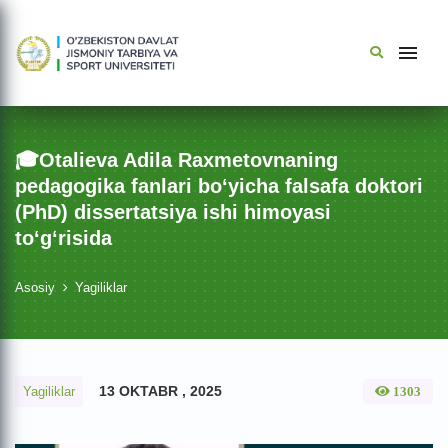
🎓Otalieva Adila Raxmetovnaning
pedаgogikа fаnlаri bo‘yichа fаlsаfа doktori
(PhD) dissertatsiya ishi himoyasi
to‘g‘risida
Asosiy
Yagiliklar
13 OKTABR , 2025
Yagiliklar
1303