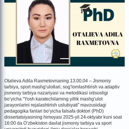
Otalieva Adila Raxmetovnaning 13.00.04 – Jismoniy
tarbiya, sport mashgʻulotlari, sogʻlomlashtirish va adaptiv
jismoniy tarbiya nazariyasi va metodikasi ixtisosligi
bo‘yicha “Yosh karatechilarning yillik mashg‘ulot
jarayonlarini rejalashtirish uslubiyati” mavzusidagi
pedаgogikа fаnlаri bo‘yichа fаlsаfа doktori (PhD)
dissertatsiyasining himoyasi 2025-yil 24-oktyabr kuni soat
16:00 da
O‘zbekiston davlat jismoniy tarbiya va sport