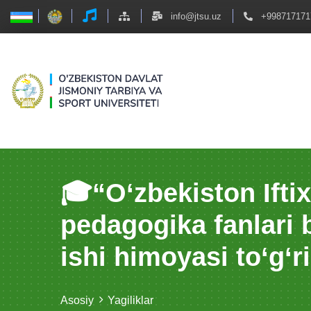
info@jtsu.uz
+998717171
🎓“O‘zbekiston Ifti
pedаgogikа fаnlаri b
ishi himoyasi to‘g‘r
Asosiy
Yagiliklar