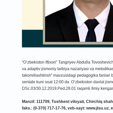
“O‘zbekiston Iftixori” Tangriyev Abdulla Tovoshevic
va adaptiv jismoniy tarbiya nazariyasi va metodikasi 
takomillashtirish” mavzusidagi pedаgogikа fаnlаri b
sentabr kuni soat 12:00 da O‘zbekiston davlat jismon
DSс.03/30.12.2019.Ped.28.01 raqamli Ilmiy kengash y
Manzil: 111709, Toshkent viloyati, Chirchiq shahr
faks.: (0-370) 717-17-76, veb-sayt: www.jtsu.uz, 