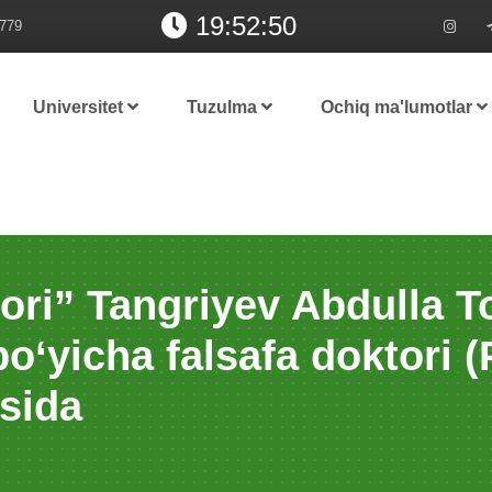
19:52:51
779
Universitet
Tuzulma
Ochiq ma'lumotlar
xori” Tangriyev Abdulla 
o‘yichа fаlsаfа doktori (
isida