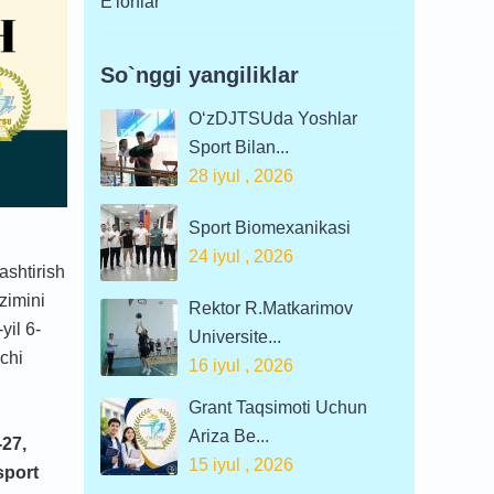
E'lonlar
So`nggi yangiliklar
O‘zDJTSUda Yoshlar
Sport Bilan...
28 iyul , 2026
Sport Biomexanikasi
24 iyul , 2026
ashtirish
izimini
Rektor R.Matkarimov
yil 6-
Universite...
vchi
16 iyul , 2026
Grant Taqsimoti Uchun
Ariza Be...
-27,
15 iyul , 2026
sport