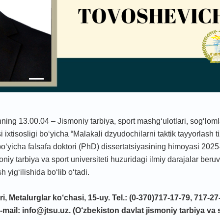
hning 13.00.04 – Jismoniy tarbiya, sport mashgʻulotlari, sogʻloml
ixtisosligi bo‘yicha “Malakali dzyudochilarni taktik tayyorlash t
o‘yichа fаlsаfа doktori (PhD) dissertatsiyasining himoyasi 2025-
iy tarbiya va sport universiteti huzuridagi ilmiy darajalar beru
ig‘ilishida bo‘lib o‘tadi.
i,
Metalurglar
ko‘chasi, 1
5
-uy. Tel.: (0-370)717-17-79, 717-27
e-mail: info@jtsu.uz. (O‘zbekiston davlat jismoniy tarbiya va 