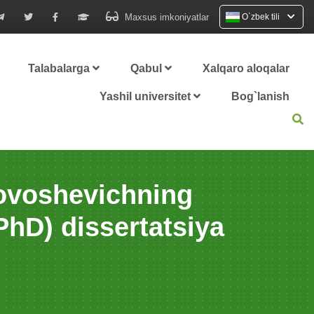
Maxsus imkoniyatlar
O`zbek tili
Talabalarga
Qabul
Xalqaro aloqalar
Yashil universitet
Bog`lanish
Tovoshevichning
PhD) dissertatsiya