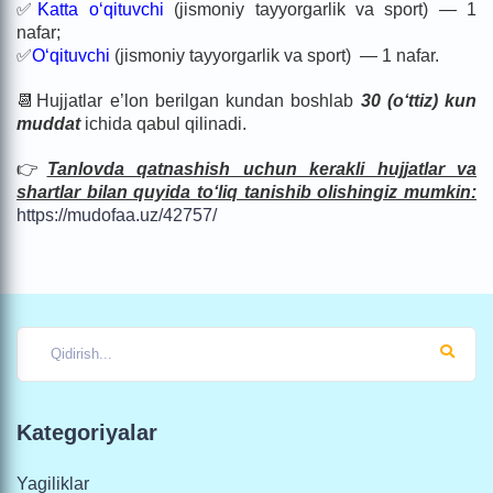
✅
Katta o‘qituvchi
(jismoniy tayyorgarlik va sport) — 1
nafar;
✅
O‘qituvchi
(jismoniy tayyorgarlik va sport) — 1 nafar.
📆Hujjatlar e’lon berilgan kundan boshlab
30 (o‘ttiz) kun
muddat
ichida qabul qilinadi.
👉
Tanlovda qatnashish uchun kerakli hujjatlar va
shartlar bilan quyida to‘liq tanishib olishingiz mumkin:
https://mudofaa.uz/42757/
Kategoriyalar
Yagiliklar