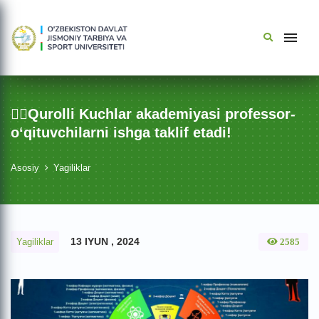
👮‍♂️Qurolli Kuchlar akademiyasi professor-
o‘qituvchilarni ishga taklif etadi!
Asosiy
Yagiliklar
13 IYUN , 2024
Yagiliklar
2585