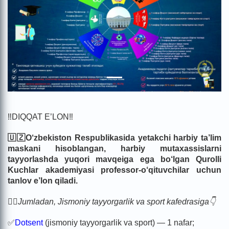
‼️DIQQAT E’LON‼️
🇺🇿O‘zbekiston Respublikasida yetakchi harbiy ta’lim
maskani hisoblangan, harbiy mutaxassislarni
tayyorlashda yuqori mavqeiga ega bo‘lgan Qurolli
Kuchlar akademiyasi professor-o‘qituvchilar uchun
tanlov e’lon qiladi.
🏃‍♂️Jumladan, Jismoniy tayyorgarlik va sport kafedrasiga👇
✅
Dotsent
(jismoniy tayyorgarlik va sport) — 1 nafar;