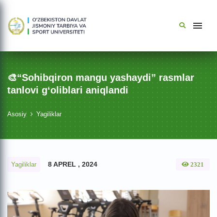
🎨“Sohibqiron mangu yashaydi” rasmlar
tanlovi g‘oliblari aniqlandi
Asosiy
Yagiliklar
8 APREL , 2024
Yagiliklar
2321