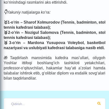
ko‘rinishdagi rasmlarini aks ettirishdi.
👇
Yakuniy natijalarga ko‘ra:
🥇1-o‘rin – Sharof Xolmurodov (Tennis, badminton, stol
tennis kafedrasi talabasi);
🥈2-o‘rin – Nozigul Salomova (Tennis, badminton, stol
tennis kafedrasi talabasi);
🥉3-o‘rin – Mardona Yusupova Voleybol, basketbol
nazariyasi va uslubiyati kafedrasi talabasiga nasib etdi.
🎁Taqdirlash marosimida kafedra mas’ullari, oliygoh
Yoshlar ittifoqi boshlang‘ich tashkiloti yetakchilari,
professor-o‘qituvchilari, hakamlar hay’ati a’zolari hamda
talabalar ishtirok etib, g‘oliblar diplom va esdalik sovg‘alari
bilan taqdirlandilar.