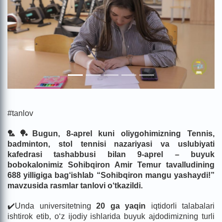
#tanlov
🏸🏓Bugun, 8-aprel kuni oliygohimizning Tennis,
badminton, stol tennisi nazariyasi va uslubiyati
kafedrasi tashabbusi bilan 9-aprel – buyuk
bobokalonimiz Sohibqiron Amir Temur tavalludining
688 yilligiga bag‘ishlab “Sohibqiron mangu yashaydi!”
mavzusida rasmlar tanlovi o‘tkazildi.
✔️Unda universitetning
20 ga yaqin
iqtidorli talabalari
ishtirok etib, o‘z ijodiy ishlarida buyuk ajdodimizning turli