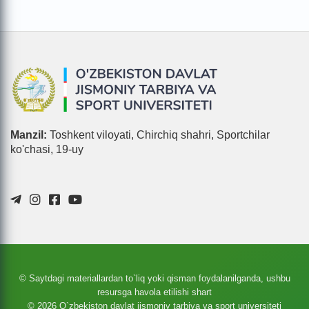
Manzil:
Toshkent viloyati, Chirchiq shahri, Sportchilar
ko'chasi, 19-uy
© Saytdagi materiallardan to`liq yoki qisman foydalanilganda, ushbu
resursga havola etilishi shart
© 2026 O`zbekiston davlat jismoniy tarbiya va sport universiteti