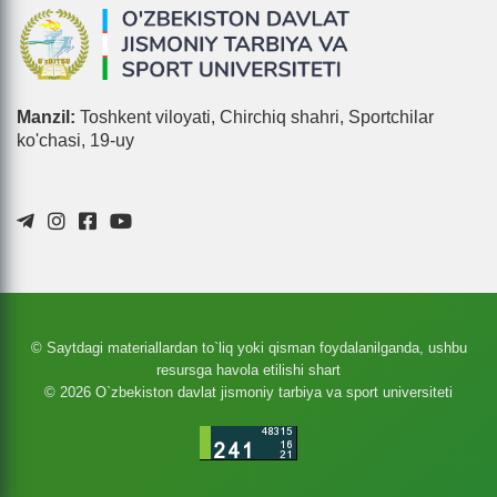
Manzil:
Toshkent viloyati, Chirchiq shahri, Sportchilar
ko'chasi, 19-uy
© Saytdagi materiallardan to`liq yoki qisman foydalanilganda, ushbu
resursga havola etilishi shart
© 2026 O`zbekiston davlat jismoniy tarbiya va sport universiteti