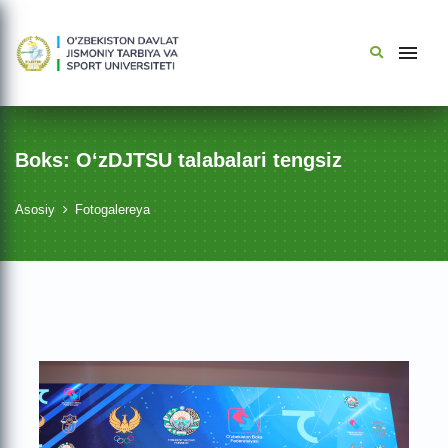
Boks: O‘zDJTSU talabalari tengsiz
Asosiy
Fotogalereya