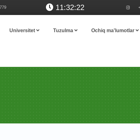
11:32:23
779
Universitet
Tuzulma
Ochiq ma'lumotlar