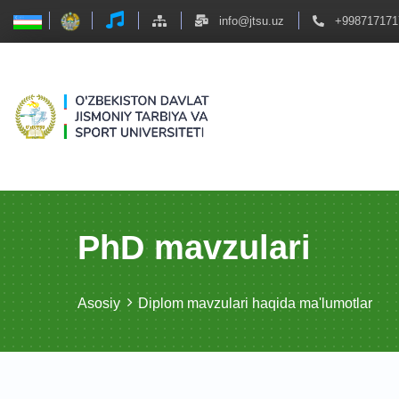
info@jtsu.uz
+998717171
PhD mavzulari
Asosiy
Diplom mavzulari haqida ma'lumotlar