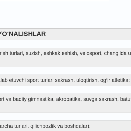
YO‘NALISHLAR
gurish turlari, suzish, eshkak eshish, velosport, chang‘ida 
b etuvchi sport turlari sakrash, uloqtirish, og‘ir atletika;
ort va badiiy gimnastika, akrobatika, suvga sakrash, batu
rcha turlari, qilichbozlik va boshqalar);