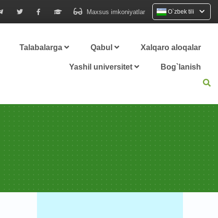
Maxsus imkoniyatlar
O`zbek tili
Talabalarga
Qabul
Xalqaro aloqalar
Yashil universitet
Bog`lanish