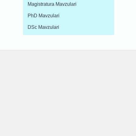
Magistratura Mavzulari
PhD Mavzulari
DSc Mavzulari