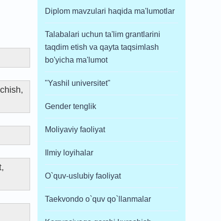
Diplom mavzulari haqida ma'lumotlar
Talabalari uchun ta'lim grantlarini
taqdim etish va qayta taqsimlash
bo'yicha ma'lumot
"Yashil universitet"
uchish,
Gender tenglik
Moliyaviy faoliyat
Ilmiy loyihalar
t,
O`quv-uslubiy faoliyat
Taekvondo o`quv qo`llanmalar