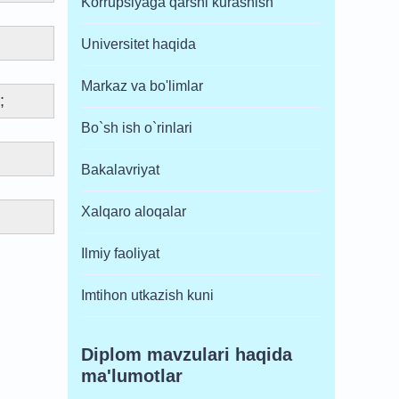
Korrupsiyaga qarshi kurashish
Universitet haqida
Markaz va bo'limlar
;
Bo`sh ish o`rinlari
Bakalavriyat
Xalqaro aloqalar
Ilmiy faoliyat
Imtihon utkazish kuni
Diplom mavzulari haqida
ma'lumotlar