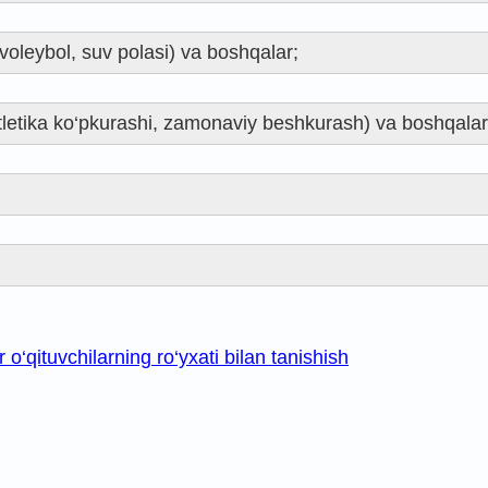
, voleybol, suv polasi) va boshqalar;
atletika ko‘pkurashi, zamonaviy beshkurash) va boshqalar
o‘qituvchilarning ro‘yxati bilan tanishish