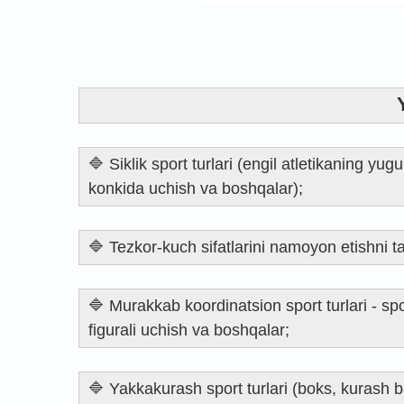
🔷 Siklik sport turlari (engil atletikaning yu
konkida uchish va boshqalar);
🔷 Tezkor-kuch sifatlarini namoyon etishni tala
🔷 Murakkab koordinatsion sport turlari - sp
figurali uchish va boshqalar;
🔷 Yakkakurash sport turlari (boks, kurash ba