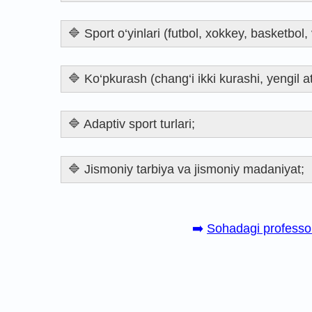
🔷 Sport o‘yinlari (futbol, xokkey, basketbol
🔷 Ko‘pkurash (chang‘i ikki kurashi, yengil 
🔷 Adaptiv sport turlari;
🔷 Jismoniy tarbiya va jismoniy madaniyat;
➡️
Sohadagi professor 