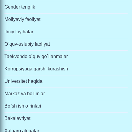
Gender tenglik
Moliyaviy faoliyat
Ilmiy loyihalar
O`quv-uslubiy faoliyat
Taekvondo o`quv qo`llanmalar
Korrupsiyaga qarshi kurashish
Universitet haqida
Markaz va bo'limlar
Bo`sh ish o`rinlari
Bakalavriyat
Xalqaro aloqalar