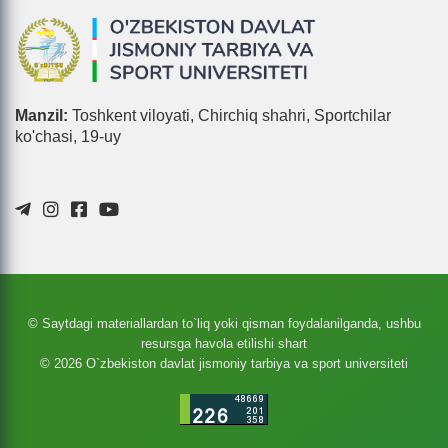
Manzil:
Toshkent viloyati, Chirchiq shahri, Sportchilar
ko'chasi, 19-uy
© Saytdagi materiallardan to`liq yoki qisman foydalanilganda, ushbu
resursga havola etilishi shart
© 2026 O`zbekiston davlat jismoniy tarbiya va sport universiteti