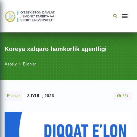
Koreya xalqaro hamkorlik agentligi
Asosiy
E'lonlar
3 IYUL , 2026
E'lonlar
231