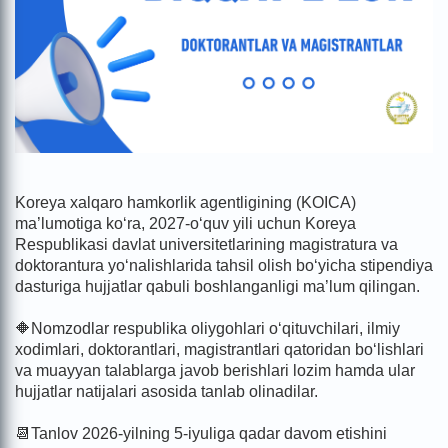
Koreya xalqaro hamkorlik agentligining (KOICA)
ma’lumotiga ko‘ra, 2027-o‘quv yili uchun Koreya
Respublikasi davlat universitetlarining magistratura va
doktorantura yo‘nalishlarida tahsil olish bo‘yicha stipendiya
dasturiga hujjatlar qabuli boshlanganligi ma’lum qilingan.
🔶Nomzodlar respublika oliygohlari o‘qituvchilari, ilmiy
xodimlari, doktorantlari, magistrantlari qatoridan bo‘lishlari
va muayyan talablarga javob berishlari lozim hamda ular
hujjatlar natijalari asosida tanlab olinadilar.
📆Tanlov 2026-yilning 5-iyuliga qadar davom etishini