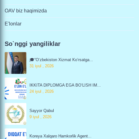
OAV biz haqimizda
E'lonlar
So`nggi yangiliklar
🎓“O‘zbekiston Xizmat Ko‘rsatga...
31 iyul , 2026
IKKITA DIPLOMGA EGA BO‘LISH IM...
24 iyul , 2026
Sayyor Qabul
9 iyul , 2026
Koreya Xalqaro Hamkorlik Agent...