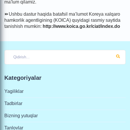
ma'lum qilamiz.
⏩Ushbu dastur haqida batafsil ma’lumot Koreya xalqaro
hamkorlik agentligining (KOICA) quyidagi rasmiy saytida
tanishish mumkin:
http://www.koica.go.kr/ciat/index.do
Kategoriyalar
Yagiliklar
Tadbirlar
Bizning yutuqlar
Tanlovlar