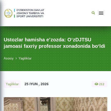
Ustozlar hamisha e’zozda: O‘zDJTSU
jamoasi faxriy professor xonadonida bo‘ldi
Asosiy
Yagiliklar
25 IYUN , 2026
Yagiliklar
212