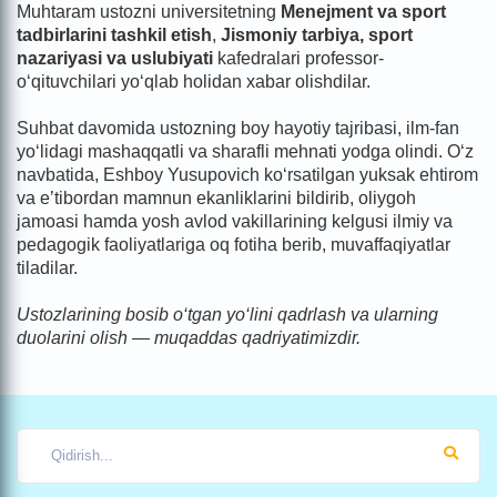
Muhtaram ustozni universitetning
Menejment va sport
tadbirlarini tashkil etish
,
Jismoniy tarbiya, sport
nazariyasi va uslubiyati
kafedralari professor-
o‘qituvchilari yo‘qlab holidan xabar olishdilar.
Suhbat davomida ustozning boy hayotiy tajribasi, ilm-fan
yo‘lidagi mashaqqatli va sharafli mehnati yodga olindi. O‘z
navbatida, Eshboy Yusupovich ko‘rsatilgan yuksak ehtirom
va e’tibordan mamnun ekanliklarini bildirib, oliygoh
jamoasi hamda yosh avlod vakillarining kelgusi ilmiy va
pedagogik faoliyatlariga oq fotiha berib, muvaffaqiyatlar
tiladilar.
Ustozlarining bosib o‘tgan yo‘lini qadrlash va ularning
duolarini olish — muqaddas qadriyatimizdir.