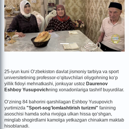
25-iyun kuni O‘zbekiston davlat jismoniy tarbiya va sport
universitetining professor-o‘qituvchilari oliygohning ko‘p
yillik fidoyi mehnatkashi, jonkuyar ustoz
Daurenov
Eshboy Yusupovich
ning xonadonlariga tashrif buyurdilar.
O‘zining 84 bahorini qarshilagan Eshboy Yusupovich
yurtimizda
"Sport-sog‘lomlashtirish turizmi"
fanining
asoschisi hamda soha rivojiga ulkan hissa qo‘shgan,
minglab shogirdlarni kamolga yetkazgan chinakam maktab
hisoblanadi.