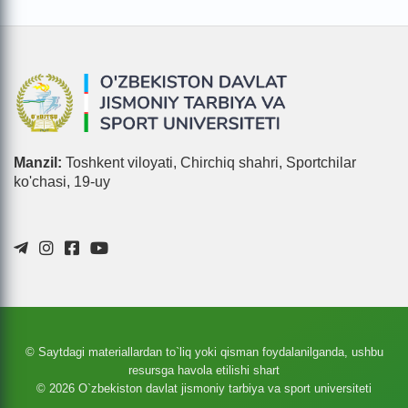
Manzil:
Toshkent viloyati, Chirchiq shahri, Sportchilar
ko'chasi, 19-uy
© Saytdagi materiallardan to`liq yoki qisman foydalanilganda, ushbu
resursga havola etilishi shart
© 2026 O`zbekiston davlat jismoniy tarbiya va sport universiteti