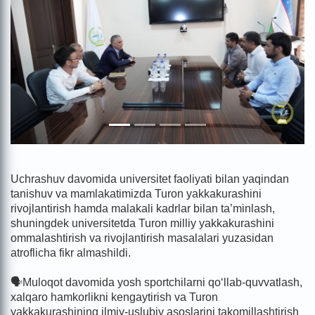
Uchrashuv davomida universitet faoliyati bilan yaqindan
tanishuv va mamlakatimizda Turon yakkakurashini
rivojlantirish hamda malakali kadrlar bilan ta’minlash,
shuningdek universitetda Turon milliy yakkakurashini
ommalashtirish va rivojlantirish masalalari yuzasidan
atroflicha fikr almashildi.
🗣️Muloqot davomida yosh sportchilarni qo‘llab-quvvatlash,
xalqaro hamkorlikni kengaytirish va Turon
yakkakurashining ilmiy-uslubiy asoslarini takomillashtirish