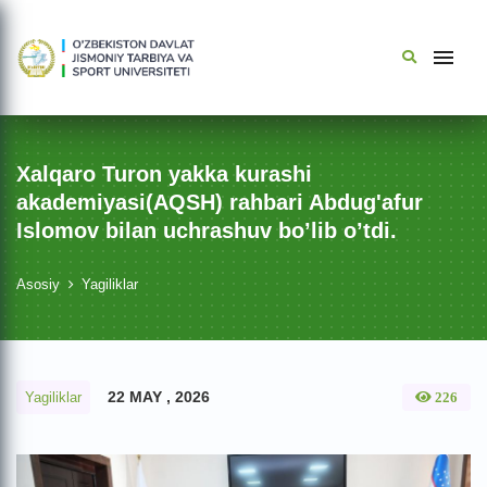
Xalqaro Turon yakka kurashi
akademiyasi(AQSH) rahbari Abdug'afur
Islomov bilan uchrashuv bo’lib o’tdi.
Asosiy
Yagiliklar
22 MAY , 2026
Yagiliklar
226