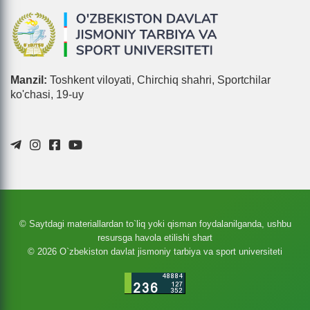
Manzil:
Toshkent viloyati, Chirchiq shahri, Sportchilar
ko'chasi, 19-uy
© Saytdagi materiallardan to`liq yoki qisman foydalanilganda, ushbu
resursga havola etilishi shart
© 2026 O`zbekiston davlat jismoniy tarbiya va sport universiteti