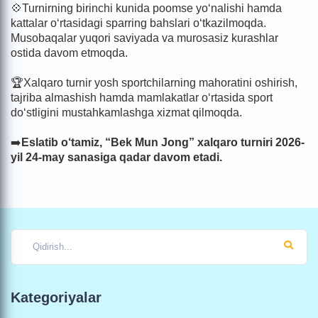
💠Turnirning birinchi kunida poomse yo‘nalishi hamda
kattalar o‘rtasidagi sparring bahslari o‘tkazilmoqda.
Musobaqalar yuqori saviyada va murosasiz kurashlar
ostida davom etmoqda.
🏆Xalqaro turnir yosh sportchilarning mahoratini oshirish,
tajriba almashish hamda mamlakatlar o‘rtasida sport
do‘stligini mustahkamlashga xizmat qilmoqda.
➡️
Eslatib o‘tamiz, “Bek Mun Jong” xalqaro turniri 2026-
yil 24-may sanasiga qadar davom etadi.
Kategoriyalar