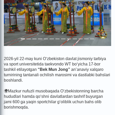
2026-yil 22-may kuni O‘zbekiston davlat jismoniy tarbiya
va sport universitetida taekvondo WT bo‘yicha 17-bor
tashkil etilayotgan
“Bek Mun Jong”
an’anaviy xalqaro
turnirining tantanali ochilish marosimi va dastlabki bahslari
boshlandi.
🌍Mazkur nufuzli musobaqada O‘zbekistonning barcha
hududlari hamda qo‘shni davlatlardan tashrif buyurgan
jami 600 ga yaqin sportchilar g‘oliblik uchun bahs olib
borishmoqda.