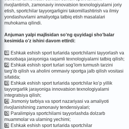
rivojlantirish, zamonaviy innovatsion texnologiyalarni joriy
etish, sportchilar tayyorgarligini takomillashtirish va ilmiy
yondashuvlarni amaliyotga tatbiq etish masalalari
muhokama qilindi.
Anjuman yalpi majlisidan so‘ng quyidagi sho‘balar
kesimida o‘z ishini davom ettirdi:
1️⃣ Eshkak eshish sport turlarida sportchilarni tayyorlash va
musobaqa jarayoniga raqamli texnologiyalarni tatbiq qilish;
2️⃣ Eshkak eshish sport turlari sog’lom turmush tarzini
targ’ib qilish va aholini ommaviy sportga jalb qilish vositasi
sifatida;
3️⃣ Eshkak eshish sport turlarida sportchilar ko’p yillik
tayyorgarlik jarayoniga innovatsion texnologiyalarni
integratsiya qilish;
4️⃣ Jismoniy tarbiya va sport nazariyasi va amaliyoti
rivojlanishining zamonaviy tendensiyalari;
5️⃣ Paralimpiya sportchilarni tayyorlashda dolzarb
muammolar va ularning yechimi;
6️⃣ Eshkak eshish sport turlarida sportchilar