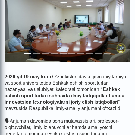
2026-yil 19-may kuni
O‘zbekiston davlat jismoniy tarbiya
va sport universitetida Eshkak eshish sport turlari
nazariyasi va uslubiyati kafedrasi tomonidan
“Eshkak
eshish sport turlari sohasida ilmiy tadqiqotlar hamda
innovatsion texnologiyalarni joriy etish istiqbollari"
mavzusida Respublika ilmiy-amaliy anjumani o‘tkazildi.
🗣Anjuman davomida soha mutaxassislari, professor-
o‘qituvchilar, ilmiy izlanuvchilar hamda amaliyotchi
trenerlar tomonidan eshkak eshish sport turlarini