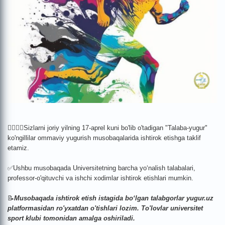
🏃‍♂️🏃‍♀️Sizlarni joriy yilning 17-aprel kuni bo'lib o'tadigan "Talaba-yugur"
ko'ngillilar ommaviy yugurish musobaqalarida ishtirok etishga taklif
etamiz.
✅Ushbu musobaqada Universitetning barcha yo‘nalish talabalari,
professor-o'qituvchi va ishchi xodimlar ishtirok etishlari mumkin.
📝
Musobaqada ishtirok etish istagida boʻlgan talabgorlar yugur.uz
platformasidan ro'yxatdan o'tishlari lozim. To'lovlar universitet
sport klubi tomonidan amalga oshiriladi.