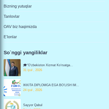
Bizning yutuqlar
Tanlovlar
OAV biz haqimizda
E'lonlar
So`nggi yangiliklar
🎓“O‘zbekiston Xizmat Ko‘rsatga...
31 iyul , 2026
IKKITA DIPLOMGA EGA BO‘LISH IM...
24 iyul , 2026
Sayyor Qabul