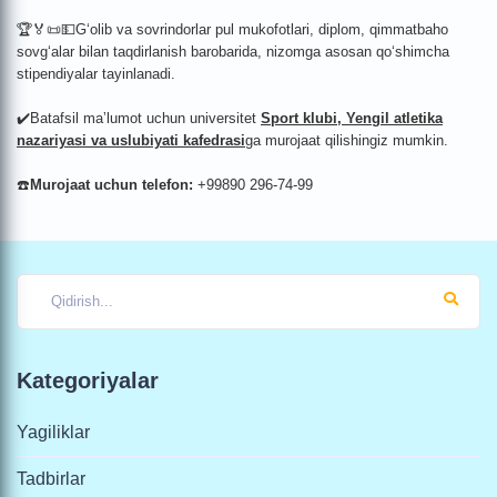
🏆🏅📜💵Gʻolib va sovrindorlar pul mukofotlari, diplom, qimmatbaho
sovg‘alar bilan taqdirlanish barobarida, nizomga asosan qoʻshimcha
stipendiyalar tayinlanadi.
✔️Batafsil maʼlumot uchun universitet
Sport klubi, Yengil atletika
nazariyasi va uslubiyati kafedrasi
ga murojaat qilishingiz mumkin.
☎️
Murojaat uchun telefon:
+99890 296-74-99
Kategoriyalar
Yagiliklar
Tadbirlar