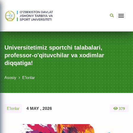
Universitetimiz sportchi talabalari,
professor-o'qituvchilar va xodimlar
diqqatiga!
Asosiy
E'lonlar
4 MAY , 2026
E'lonlar
379