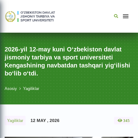
2026-yil 12-may kuni O‘zbekiston davlat
jismoniy tarbiya va sport universiteti
Kengashining navbatdan tashqari yig‘ilishi
bo‘lib o‘tdi.
Asosiy
Yagiliklar
12 MAY , 2026
Yagiliklar
345