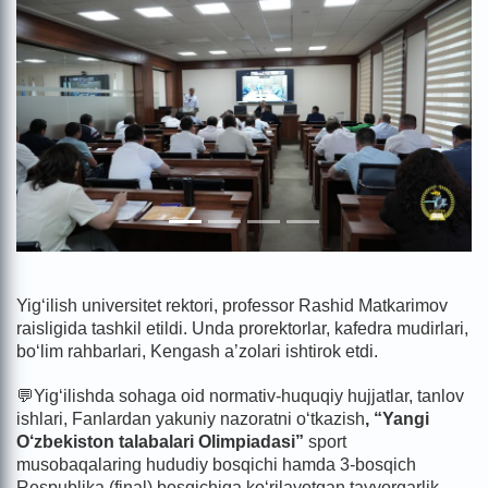
Yig‘ilish universitet rektori, professor Rashid Matkarimov
raisligida tashkil etildi. Unda prorektorlar, kafedra mudirlari,
bo‘lim rahbarlari, Kengash a’zolari ishtirok etdi.
💬Yig‘ilishda sohaga oid normativ-huquqiy hujjatlar, tanlov
ishlari, Fanlardan yakuniy nazoratni o‘tkazish
, “Yangi
O‘zbekiston talabalari Olimpiadasi”
sport
musobaqalaring hududiy bosqichi hamda 3-bosqich
Respublika (final) bosqichiga ko‘rilayotgan tayyorgarlik