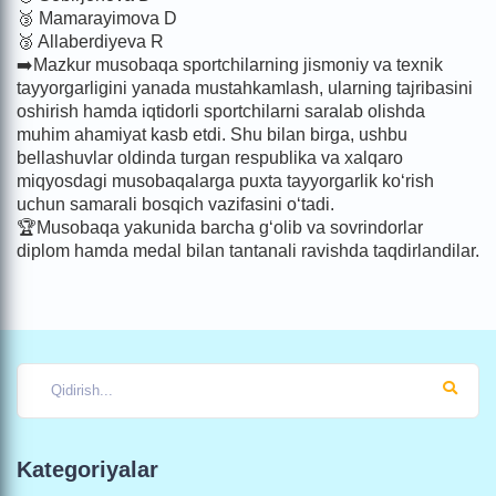
🥉 Mamarayimova D
🥉 Allaberdiyeva R
➡️Mazkur musobaqa sportchilarning jismoniy va texnik
tayyorgarligini yanada mustahkamlash, ularning tajribasini
oshirish hamda iqtidorli sportchilarni saralab olishda
muhim ahamiyat kasb etdi. Shu bilan birga, ushbu
bellashuvlar oldinda turgan respublika va xalqaro
miqyosdagi musobaqalarga puxta tayyorgarlik ko‘rish
uchun samarali bosqich vazifasini o‘tadi.
🏆Musobaqa yakunida barcha g‘olib va sovrindorlar
diplom hamda medal bilan tantanali ravishda taqdirlandilar.
Kategoriyalar