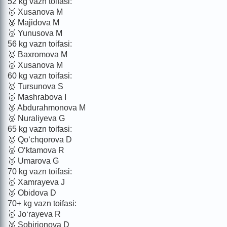
52 kg vazn toifasi:
🥇 Xusanova M
🥈 Majidova M
🥉 Yunusova M
56 kg vazn toifasi:
🥇 Baxromova M
🥈 Xusanova M
60 kg vazn toifasi:
🥇 Tursunova S
🥈 Mashrabova I
🥉 Abdurahmonova M
🥉 Nuraliyeva G
65 kg vazn toifasi:
🥇 Qo‘chqorova D
🥈 O‘ktamova R
🥉 Umarova G
70 kg vazn toifasi:
🥇 Xamrayeva J
🥈 Obidova D
70+ kg vazn toifasi:
🥇 Jo‘rayeva R
🥈 Sobirjonova D