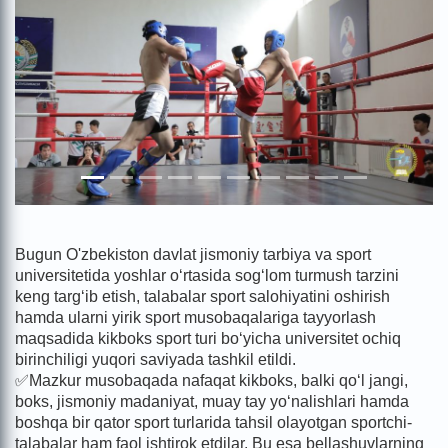
Bugun O'zbekiston davlat jismoniy tarbiya va sport
universitetida yoshlar o‘rtasida sog‘lom turmush tarzini
keng targ‘ib etish, talabalar sport salohiyatini oshirish
hamda ularni yirik sport musobaqalariga tayyorlash
maqsadida kikboks sport turi bo‘yicha universitet ochiq
birinchiligi yuqori saviyada tashkil etildi.
✅Mazkur musobaqada nafaqat kikboks, balki qo‘l jangi,
boks, jismoniy madaniyat, muay tay yo‘nalishlari hamda
boshqa bir qator sport turlarida tahsil olayotgan sportchi-
talabalar ham faol ishtirok etdilar. Bu esa bellashuvlarning