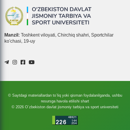
Manzil:
Toshkent viloyati, Chirchiq shahri, Sportchilar
ko'chasi, 19-uy
© Saytdagi materiallardan to`liq yoki qisman foydalanilganda, ushbu
resursga havola etilishi shart
© 2026 O`zbekiston davlat jismoniy tarbiya va sport universiteti