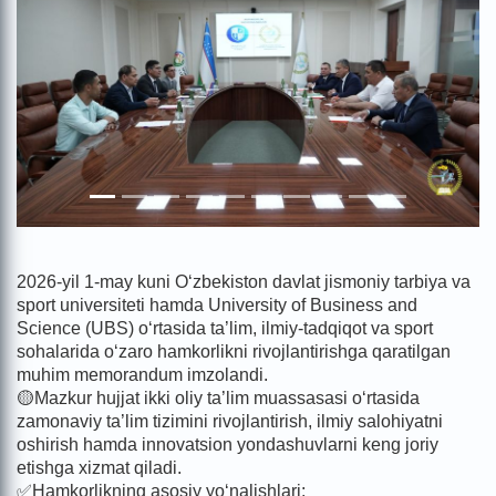
2026-yil 1-may kuni O‘zbekiston davlat jismoniy tarbiya va
sport universiteti hamda University of Business and
Science (UBS) o‘rtasida ta’lim, ilmiy-tadqiqot va sport
sohalarida o‘zaro hamkorlikni rivojlantirishga qaratilgan
muhim memorandum imzolandi.
🟡Mazkur hujjat ikki oliy ta’lim muassasasi o‘rtasida
zamonaviy ta’lim tizimini rivojlantirish, ilmiy salohiyatni
oshirish hamda innovatsion yondashuvlarni keng joriy
etishga xizmat qiladi.
✅Hamkorlikning asosiy yo‘nalishlari: