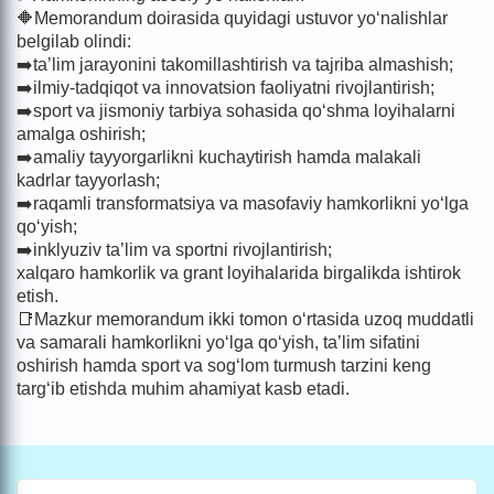
🔶Memorandum doirasida quyidagi ustuvor yo‘nalishlar
belgilab olindi:
➡️ta’lim jarayonini takomillashtirish va tajriba almashish;
➡️ilmiy-tadqiqot va innovatsion faoliyatni rivojlantirish;
➡️sport va jismoniy tarbiya sohasida qo‘shma loyihalarni
amalga oshirish;
➡️amaliy tayyorgarlikni kuchaytirish hamda malakali
kadrlar tayyorlash;
➡️raqamli transformatsiya va masofaviy hamkorlikni yo‘lga
qo‘yish;
➡️inklyuziv ta’lim va sportni rivojlantirish;
xalqaro hamkorlik va grant loyihalarida birgalikda ishtirok
etish.
📑Mazkur memorandum ikki tomon o‘rtasida uzoq muddatli
va samarali hamkorlikni yo‘lga qo‘yish, ta’lim sifatini
oshirish hamda sport va sog‘lom turmush tarzini keng
targ‘ib etishda muhim ahamiyat kasb etadi.