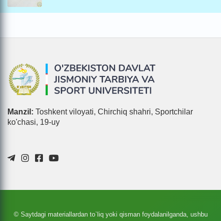
Manzil:
Toshkent viloyati, Chirchiq shahri, Sportchilar
ko'chasi, 19-uy
© Saytdagi materiallardan to`liq yoki qisman foydalanilganda, ushbu