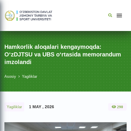
Hamkorlik aloqalari kengaymoqda:
O‘zDJTSU va UBS o‘rtasida memorandum
imzolandi
Asosiy
Yagiliklar
1 MAY , 2026
Yagiliklar
290