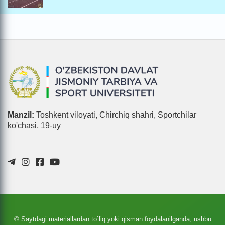
Manzil:
Toshkent viloyati, Chirchiq shahri, Sportchilar
ko'chasi, 19-uy
© Saytdagi materiallardan to`liq yoki qisman foydalanilganda, ushbu