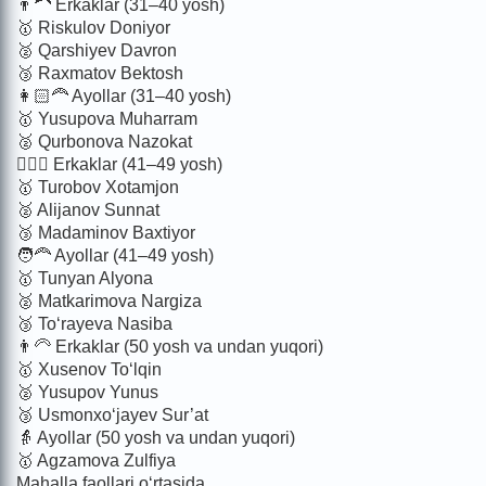
👨‍🦱 Erkaklar (31–40 yosh)
🥇 Riskulov Doniyor
🥈 Qarshiyev Davron
🥉 Raxmatov Bektosh
👩🏻‍🦰 Ayollar (31–40 yosh)
🥇 Yusupova Muharram
🥈 Qurbonova Nazokat
👱🏻‍♂️ Erkaklar (41–49 yosh)
🥇 Turobov Xotamjon
🥈 Alijanov Sunnat
🥉 Madaminov Baxtiyor
🧑‍🦰 Ayollar (41–49 yosh)
🥇 Tunyan Alyona
🥈 Matkarimova Nargiza
🥉 To‘rayeva Nasiba
👨‍🦳 Erkaklar (50 yosh va undan yuqori)
🥇 Xusenov To‘lqin
🥈 Yusupov Yunus
🥉 Usmonxo‘jayev Sur’at
👵 Ayollar (50 yosh va undan yuqori)
🥇 Agzamova Zulfiya
Mahalla faollari o‘rtasida