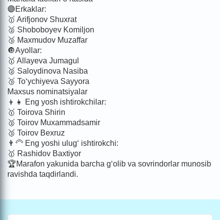
🟣Erkaklar:
🥇 Arifjonov Shuxrat
🥈 Shoboboyev Komiljon
🥉 Maxmudov Muzaffar
🔘Ayollar:
🥇 Allayeva Jumagul
🥈 Saloydinova Nasiba
🥉 To‘ychiyeva Sayyora
Maxsus nominatsiyalar
👦👧 Eng yosh ishtirokchilar:
🥇 Toirova Shirin
🥈 Toirov Muxammadsamir
🥉 Toirov Bexruz
👨‍🦳 Eng yoshi ulug‘ ishtirokchi:
🥇 Rashidov Baxtiyor
🏆Marafon yakunida barcha g‘olib va sovrindorlar munosib
ravishda taqdirlandi.