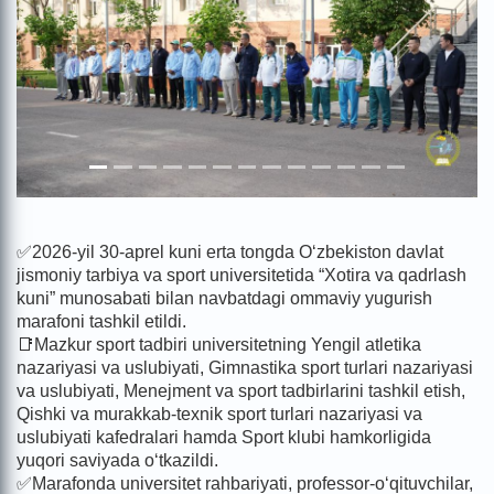
✅2026-yil 30-aprel kuni erta tongda O‘zbekiston davlat
jismoniy tarbiya va sport universitetida “Xotira va qadrlash
kuni” munosabati bilan navbatdagi ommaviy yugurish
marafoni tashkil etildi.
📑Mazkur sport tadbiri universitetning Yengil atletika
nazariyasi va uslubiyati, Gimnastika sport turlari nazariyasi
va uslubiyati, Menejment va sport tadbirlarini tashkil etish,
Qishki va murakkab-texnik sport turlari nazariyasi va
uslubiyati kafedralari hamda Sport klubi hamkorligida
yuqori saviyada o‘tkazildi.
✅Marafonda universitet rahbariyati, professor-o‘qituvchilar,