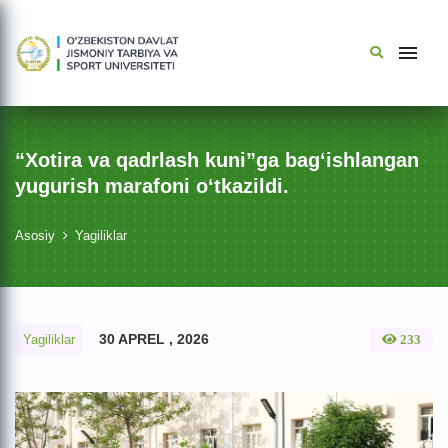
“Xotira va qadrlash kuni”ga bag‘ishlangan
yugurish marafoni o‘tkazildi.
Asosiy
Yagiliklar
30 APREL , 2026
Yagiliklar
233