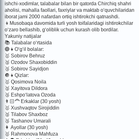
ishchi-xodimlar, talabalar bilan bir qatorda Chirchiq shahri
aholisi, mahalla faollari, faxriylar va maktab o‘quvchilaridan
iborat jami 2000 nafardan ortiq ishtirokchi qatnashdi.
👦Musobaqa davomida turli yosh toifalaridagi ishtirokchilar
o‘zaro bellashib, g‘oliblik uchun kurash olib bordilar.
Yakuniy natijalar
📚 Talabalar o‘rtasida
🟣👧O‘g‘il bolalar:
🥇 Sobirov Behruz
🥈 Ozodov Shaxobiddin
🥉 Sobirov Sayidjon
🔘👧Qizlar:
🥇 Qosimova Noila
🥈 Xayitova Dildora
🥉 Eshpo‘latova Ozoda
👨🏻‍🦰 Erkaklar (30 yosh)
🥇 Xushvaqtov Sirojiddin
🥈 Tilabov Shaxboz
🥉 Tashanov Umarali
👩 Ayollar (30 yosh)
🥇 Rahmonova Mahfuza