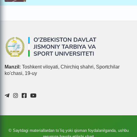
Manzil:
Toshkent viloyati, Chirchiq shahri, Sportchilar
ko'chasi, 19-uy
© Saytdagi materiallardan to`liq yoki qisman foydalanilganda, ushbu
resursga havola etilishi shart