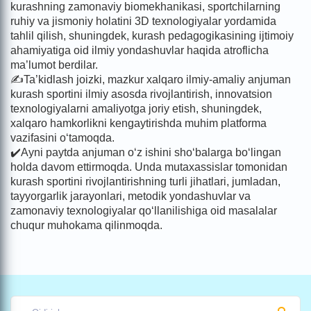
kurashning zamonaviy biomekhanikasi, sportchilarning
ruhiy va jismoniy holatini 3D texnologiyalar yordamida
tahlil qilish, shuningdek, kurash pedagogikasining ijtimoiy
ahamiyatiga oid ilmiy yondashuvlar haqida atroflicha
ma’lumot berdilar.
✍️Ta’kidlash joizki, mazkur xalqaro ilmiy-amaliy anjuman
kurash sportini ilmiy asosda rivojlantirish, innovatsion
texnologiyalarni amaliyotga joriy etish, shuningdek,
xalqaro hamkorlikni kengaytirishda muhim platforma
vazifasini o‘tamoqda.
✔️Ayni paytda anjuman o‘z ishini sho‘balarga bo‘lingan
holda davom ettirmoqda. Unda mutaxassislar tomonidan
kurash sportini rivojlantirishning turli jihatlari, jumladan,
tayyorgarlik jarayonlari, metodik yondashuvlar va
zamonaviy texnologiyalar qo‘llanilishiga oid masalalar
chuqur muhokama qilinmoqda.