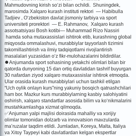
Mahmudovning kirish so‘zi bilan ochildi. Shuningdek,
marosimda Xalqaro kurash instituti rektori — Habibulla
Tadjiev , O‘zbekiston davlat jismoniy tarbiya va sport
universiteti prorektori — E. Rahmanov, Xalqaro kurash
assotsatsiyasi Bosh kotibi— Muhammad Rizo Nassiri
hamda soha mutaxassislari ishtirok etib, kurashning global
miqyosda ommalashuvi, murabbiylar tayyorlash tizimini
takomillashtirish va ilmiy tadqiqotlarni rivojlantirish
masalalari yuzasidan o‘z fikr-mulohazalarini bildirdilar.
⏺Anjumanda sport sohasining yetakchi olimlari bilan bir
qatorda dunyoning 15 dan ortiq davlatidan tashrif buyurgan
30 nafardan ziyod xalqaro mutaxassislar ishtirok etmoqda.
Ular orasida kurash murabbiylari uchun tashkil etilgan
“Uch oylik onlayn kurs”ning yakuniy bosqich qatnashchilari
ham bor. Mazkur kurs murabbiylarning kasbiy salohiyatini
oshirish, xalqaro standartlar asosida bilim va ko‘nikmalarini
mustahkamlashga xizmat qilmoqda.
✅Anjuman yalpi majlisi doirasida mahalliy va xorijiy
olimlar tomonidan dolzarb va innovatsion mavzularda
ma’ruzalar taqdim etildi. Jumladan, Koreya, Malta, Italiya
va Xitoy Taypeyi kabi davlatlardan kelgan ekspertlar