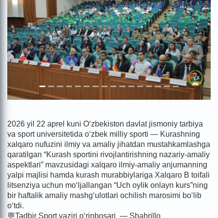
2026 yil 22 aprel kuni O‘zbekiston davlat jismoniy tarbiya
va sport universitetida o‘zbek milliy sporti — Kurashning
xalqaro nufuzini ilmiy va amaliy jihatdan mustahkamlashga
qaratilgan “Kurash sportini rivojlantirishning nazariy-amaliy
aspektlari” mavzusidagi xalqaro ilmiy-amaliy anjumanning
yalpi majlisi hamda kurash murabbiylariga Xalqaro B toifali
litsenziya uchun mo‘ljallangan “Uch oylik onlayn kurs”ning
bir haftalik amaliy mashg‘ulotlari ochilish marosimi bo‘lib
o‘tdi.
💬Tadbir Sport vaziri o‘rinbosari — Shahrillo