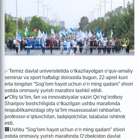
✅Termiz davlat universitetida o‘tkazilayotgan o‘quv-amaliy
seminar va sport haftaligi doirasida bugun, 22-aprel kuni
erta tongdan “Sog‘lom hayot uchun o‘n ming qadam” shiori
ostida ommaviy yurish marafoni tashkil etildi.
✔️Oliy ta’lim, fan va innovatsiyalar vaziri Qo‘ng‘irotboy
Sharipov boshchiligida o‘tkazilgan ushbu marafonda
respublikamizdagi oliy ta’lim muassasalari rahbarlari,
professor-oʻqituvchilari, tadqiqotchilar, talabalar ishtirok
etdi.
🏢Ushbu “Sog‘lom hayot uchun o‘n ming qadam” shiori
ostida ommaviy yurish marafonda O‘zbekiston davlat