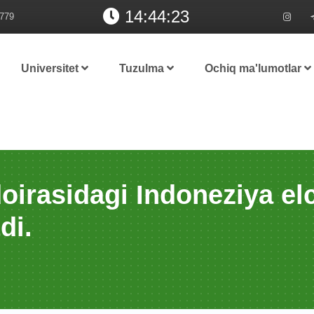
14:44:24
779
Universitet
Tuzulma
Ochiq ma'lumotlar
oirasidagi Indoneziya elc
di.