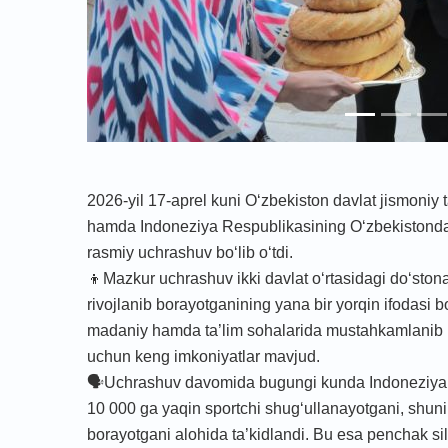
2026-yil 17-aprel kuni O‘zbekiston davlat jismoniy t
hamda Indoneziya Respublikasining O‘zbekistondag
rasmiy uchrashuv bo‘lib o‘tdi.
👦Mazkur uchrashuv ikki davlat o‘rtasidagi do‘stona
rivojlanib borayotganining yana bir yorqin ifodasi bo
madaniy hamda ta’lim sohalarida mustahkamlanib bo
uchun keng imkoniyatlar mavjud.
🗣️Uchrashuv davomida bugungi kunda Indoneziyaning
10 000 ga yaqin sportchi shug‘ullanayotgani, shuni
borayotgani alohida ta’kidlandi. Bu esa penchak s