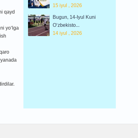
15 iyul , 2026
ni qayd
Bugun, 14-Iyul Kuni
O‘zbekisto...
ni yo‘lga
14 iyul , 2026
ish
lqaro
i yanada
rdilar.