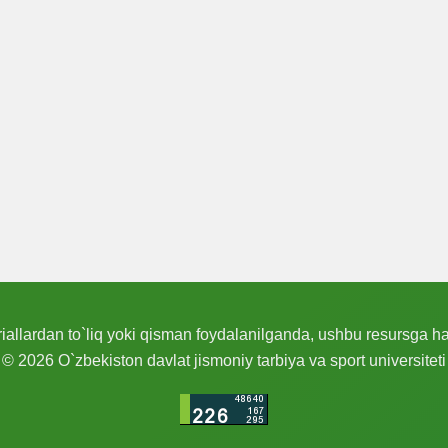
allardan to`liq yoki qisman foydalanilganda, ushbu resursga hav
© 2026 O`zbekiston davlat jismoniy tarbiya va sport universiteti