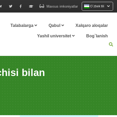
Maxsus imkoniyatlar
O`zbek tili
Talabalarga
Qabul
Xalqaro aloqalar
Yashil universitet
Bog`lanish
hisi bilan