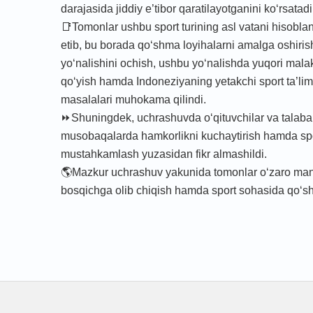
darajasida jiddiy e’tibor qaratilayotganini ko‘rsatadi
📑Tomonlar ushbu sport turining asl vatani hisoblan
etib, bu borada qo‘shma loyihalarni amalga oshirish
yo‘nalishini ochish, ushbu yo‘nalishda yuqori malaka
qo‘yish hamda Indoneziyaning yetakchi sport ta’lim
masalalari muhokama qilindi.
⏩Shuningdek, uchrashuvda o‘qituvchilar va talabala
musobaqalarda hamkorlikni kuchaytirish hamda sport 
mustahkamlash yuzasidan fikr almashildi.
🌎Mazkur uchrashuv yakunida tomonlar o‘zaro manfaa
bosqichga olib chiqish hamda sport sohasida qo‘shma