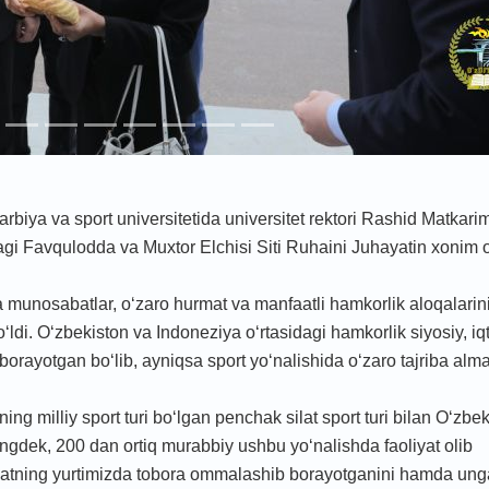
arbiya va sport universitetida universitet rektori Rashid Matkari
i Favqulodda va Muxtor Elchisi Siti Ruhaini Juhayatin xonim o
 munosabatlar, o‘zaro hurmat va manfaatli hamkorlik aloqalarini
‘ldi. O‘zbekiston va Indoneziya o‘rtasidagi hamkorlik siyosiy, iqt
rayotgan bo‘lib, ayniqsa sport yo‘nalishida o‘zaro tajriba alm
 milliy sport turi bo‘lgan penchak silat sport turi bilan O‘zbe
ngdek, 200 dan ortiq murabbiy ushbu yo‘nalishda faoliyat olib
ilatning yurtimizda tobora ommalashib borayotganini hamda ung