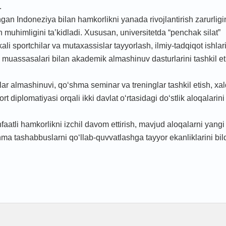
.
gan Indoneziya bilan hamkorlikni yanada rivojlantirish zarurligi
 muhimligini ta’kidladi. Xususan, universitetda “penchak silat”
li sportchilar va mutaxassislar tayyorlash, ilmiy-tadqiqot ishlari
 muassasalari bilan akademik almashinuv dasturlarini tashkil et
r almashinuvi, qo‘shma seminar va treninglar tashkil etish, xa
diplomatiyasi orqali ikki davlat o‘rtasidagi do‘stlik aloqalarin
tli hamkorlikni izchil davom ettirish, mavjud aloqalarni yangi
 tashabbuslarni qo‘llab-quvvatlashga tayyor ekanliklarini bildi