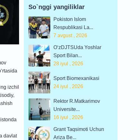
So`nggi yangiliklar
Pokiston Islom
Respublikasi La...
7 avgust , 2026
O‘zDJTSUda Yoshlar
Sport Bilan...
mov
28 iyul , 2026
‘rtasida
Sport Biomexanikasi
24 iyul , 2026
ng izchil
isodiy,
Rektor R.Matkarimov
ashish
Universite...
16 iyul , 2026
kistonda
Grant Taqsimoti Uchun
a davlat
Ariza Be...