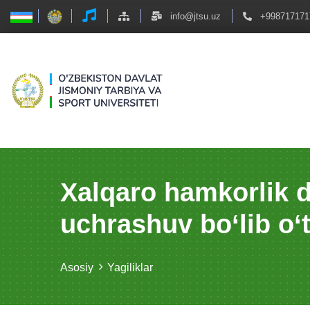
info@jtsu.uz
+998717171
Xalqaro hamkorlik d
uchrashuv bo‘lib o‘t
Asosiy
Yagiliklar