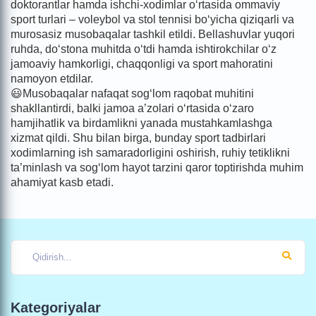
doktorantlar hamda ishchi-xodimlar o‘rtasida ommaviy
sport turlari – voleybol va stol tennisi bo‘yicha qiziqarli va
murosasiz musobaqalar tashkil etildi. Bellashuvlar yuqori
ruhda, do‘stona muhitda o‘tdi hamda ishtirokchilar o‘z
jamoaviy hamkorligi, chaqqonligi va sport mahoratini
namoyon etdilar.
😃Musobaqalar nafaqat sog‘lom raqobat muhitini
shakllantirdi, balki jamoa a’zolari o‘rtasida o‘zaro
hamjihatlik va birdamlikni yanada mustahkamlashga
xizmat qildi. Shu bilan birga, bunday sport tadbirlari
xodimlarning ish samaradorligini oshirish, ruhiy tetiklikni
ta’minlash va sog‘lom hayot tarzini qaror toptirishda muhim
ahamiyat kasb etadi.
Kategoriyalar