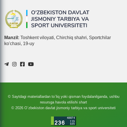
Manzil:
Toshkent viloyati, Chirchiq shahri, Sportchilar
ko'chasi, 19-uy
© Saytdagi materiallardan to`liq yoki qisman foydalanilganda, ushbu
resursga havola etilishi shart
© 2026 O`zbekiston davlat jismoniy tarbiya va sport universiteti