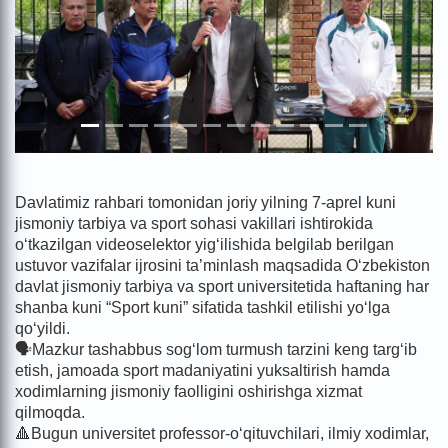
Davlatimiz rahbari tomonidan joriy yilning 7-aprel kuni
jismoniy tarbiya va sport sohasi vakillari ishtirokida
o‘tkazilgan videoselektor yig‘ilishida belgilab berilgan
ustuvor vazifalar ijrosini ta’minlash maqsadida O‘zbekiston
davlat jismoniy tarbiya va sport universitetida haftaning har
shanba kuni “Sport kuni” sifatida tashkil etilishi yo‘lga
qo‘yildi.
🗣️Mazkur tashabbus sog‘lom turmush tarzini keng targ‘ib
etish, jamoada sport madaniyatini yuksaltirish hamda
xodimlarning jismoniy faolligini oshirishga xizmat
qilmoqda.
🔺Bugun universitet professor-o‘qituvchilari, ilmiy xodimlar,