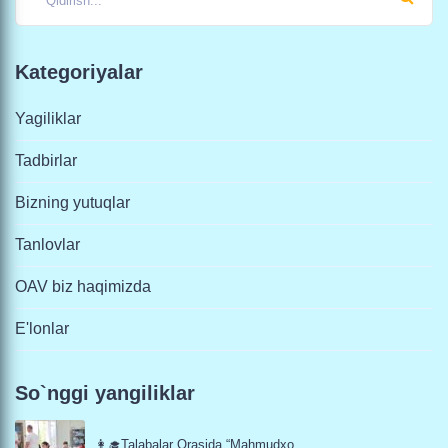
Kategoriyalar
Yagiliklar
Tadbirlar
Bizning yutuqlar
Tanlovlar
OAV biz haqimizda
E'lonlar
So`nggi yangiliklar
👩‍🎓Talabalar Orasida “Mahmudxo...