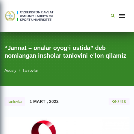
“Jannat – onalar oyog‘i ostida” deb
nomlangan insholar tanlovini eʼlon qilamiz
Asosiy
Tanlovlar
1 MART , 2022
Tanlovlar
3418