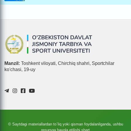
Manzil:
Toshkent viloyati, Chirchiq shahri, Sportchilar
ko'chasi, 19-uy
© Saytdagi materiallardan to`liq yoki qisman foydalanilganda, ushbu
resursga havola etilishi shart