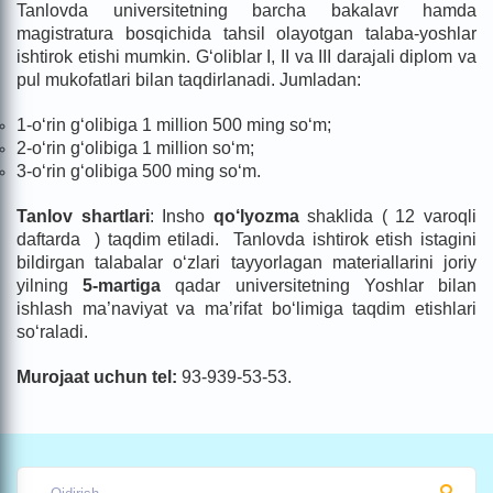
Tanlovda universitetning barcha bakalavr hamda
magistratura bosqichida tahsil olayotgan talaba-yoshlar
ishtirok etishi mumkin. G‘oliblar I, II va III darajali diplom va
pul mukofatlari bilan taqdirlanadi. Jumladan:
1-o‘rin g‘olibiga 1 million 500 ming so‘m;
2-o‘rin g‘olibiga 1 million so‘m;
3-o‘rin g‘olibiga 500 ming so‘m.
Tanlov shartlari
: Insho
qo‘lyozma
shaklida ( 12 varoqli
daftarda ) taqdim etiladi. Tanlovda ishtirok etish istagini
bildirgan talabalar o‘zlari tayyorlagan materiallarini joriy
yilning
5-martiga
qadar universitetning Yoshlar bilan
ishlash ma’naviyat va ma’rifat bo‘limiga taqdim etishlari
so‘raladi.
Murojaat uchun tel:
93-939-53-53.