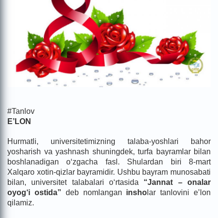
#Tanlov
E’LON
Hurmatli, universitetimizning talaba-yoshlari bahor
yosharish va yashnash shuningdek, turfa bayramlar bilan
boshlanadigan o‘zgacha fasl. Shulardan biri 8-mart
Xalqaro xotin-qizlar bayramidir. Ushbu bayram munosabati
bilan, universitet talabalari o‘rtasida
“Jannat – onalar
oyog‘i ostida”
deb nomlangan
insho
lar tanlovini eʼlon
qilamiz.