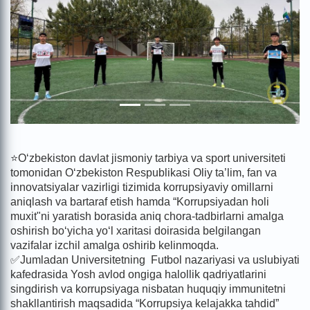
⭐️O‘zbekiston davlat jismoniy tarbiya va sport universiteti
tomonidan O‘zbekiston Respublikasi Oliy ta’lim, fan va
innovatsiyalar vazirligi tizimida korrupsiyaviy omillarni
aniqlash va bartaraf etish hamda “Korrupsiyadan holi
muxit"ni yaratish borasida aniq chora-tadbirlarni amalga
oshirish bo‘yicha yo‘l xaritasi doirasida belgilangan
vazifalar izchil amalga oshirib kelinmoqda.
✅Jumladan Universitetning Futbol nazariyasi va uslubiyati
kafedrasida Yosh avlod ongiga halollik qadriyatlarini
singdirish va korrupsiyaga nisbatan huquqiy immunitetni
shakllantirish maqsadida “Korrupsiya kelajakka tahdid”