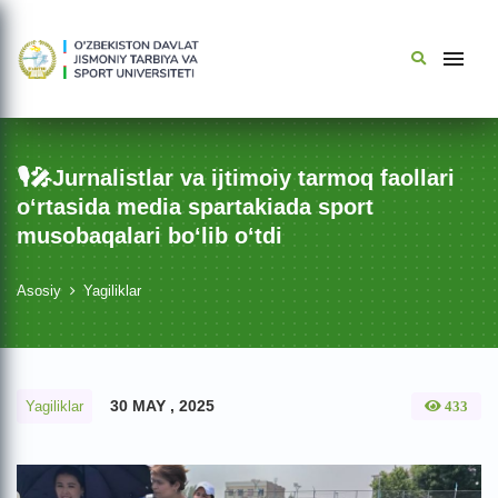
🎙🎤Jurnalistlar va ijtimoiy tarmoq faollari
o‘rtasida media spartakiada sport
musobaqalari bo‘lib o‘tdi
Asosiy
Yagiliklar
30 MAY , 2025
Yagiliklar
433