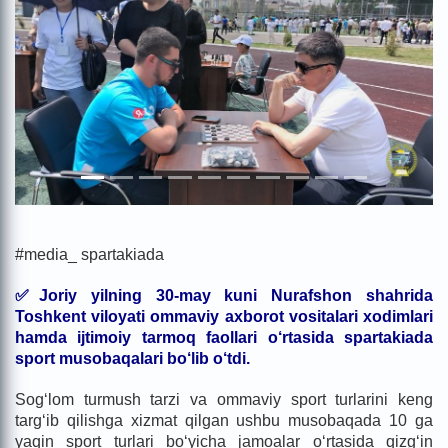
#media_ spartakiada
✅Joriy yilning 30-may kuni Nurafshon shahrida
Toshkent viloyati ommaviy axborot vositalari xodimlari
hamda ijtimoiy tarmoq faollari o‘rtasida spartakiada
sport musobaqalari bo‘lib o‘tdi.
Sog‘lom turmush tarzi va ommaviy sport turlarini keng
targ‘ib qilishga xizmat qilgan ushbu musobaqada 10 ga
yaqin sport turlari bo‘yicha jamoalar o‘rtasida qizg‘in