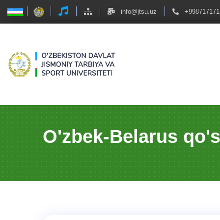
info@jtsu.uz
+998717171
O'zbek-Belarus qo's