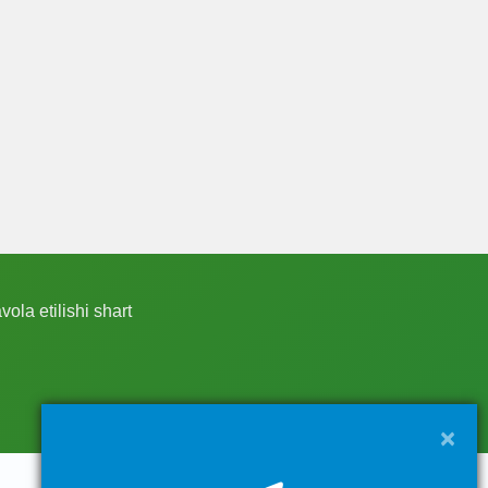
ola etilishi shart
×