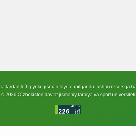
allardan to`liq yoki qisman foydalanilganda, ushbu resursga hav
© 2026 O`zbekiston davlat jismoniy tarbiya va sport universiteti