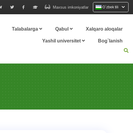
Maxsus imkoniyatlar
O`zbek tili
Talabalarga
Qabul
Xalqaro aloqalar
Yashil universitet
Bog`lanish