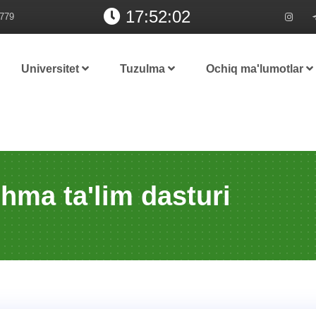
17:52:02
779
Universitet
Tuzulma
Ochiq ma'lumotlar
hma ta'lim dasturi