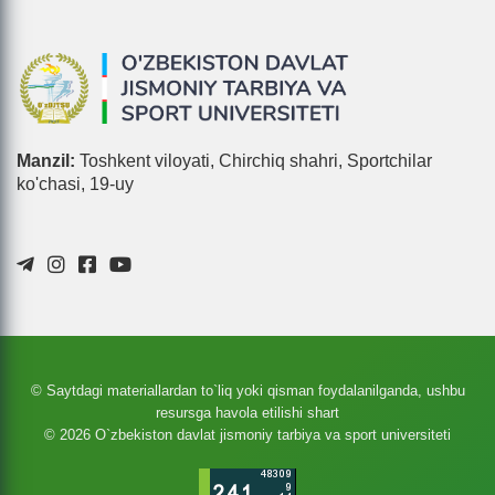
Manzil:
Toshkent viloyati, Chirchiq shahri, Sportchilar
ko'chasi, 19-uy
© Saytdagi materiallardan to`liq yoki qisman foydalanilganda, ushbu
resursga havola etilishi shart
© 2026 O`zbekiston davlat jismoniy tarbiya va sport universiteti