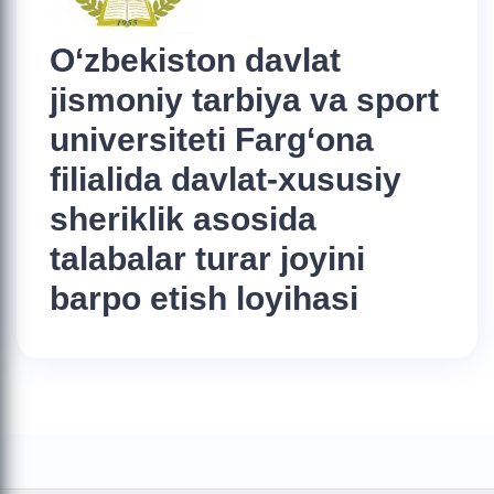
O‘zbekiston davlat
jismoniy tarbiya va sport
universiteti Farg‘ona
filialida davlat-xususiy
sheriklik asosida
talabalar turar joyini
barpo etish loyihasi