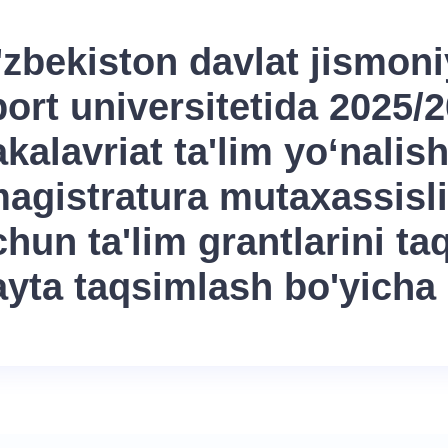
'zbekiston davlat jismoni
ort universitetida 2025/2
kalavriat ta'lim yo‘nalish
agistratura mutaxassislig
hun ta'lim grantlarini ta
ayta taqsimlash bo'yic