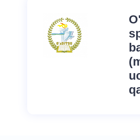
O
sp
ba
(m
uc
q