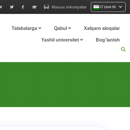
Maxsus imkoniyatlar
O`zbek tili
Talabalarga
Qabul
Xalqaro aloqalar
Yashil universitet
Bog`lanish