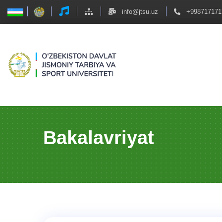
info@jtsu.uz
+998717171
Bakalavriyat