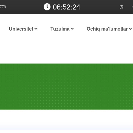
06:52:24
779
Universitet
Tuzulma
Ochiq ma'lumotlar