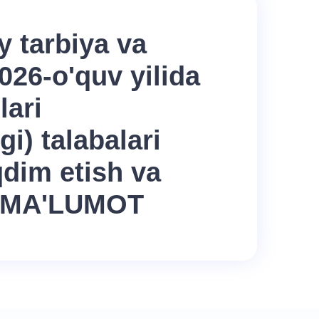
y tarbiya va
026-o'quv yilida
lari
i) talabalari
qdim etish va
ha MA'LUMOT