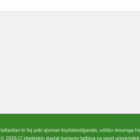
allardan to`liq yoki qisman foydalanilganda, ushbu resursga hav
© 2026 O`zbekiston davlat jismoniy tarbiya va sport universiteti