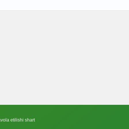
ola etilishi shart