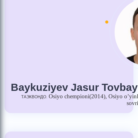
Baykuziyev Jasur Tovbay
Osiyo
chempioni
(2014),
Osiyo
o
’
yinl
ТАЭКВОНДО.
sovr