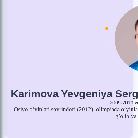
Karimova Yevgeniya Ser
2009-2013 yi
Osiyo
o
’
yinlari
sovrindori
(2012)
olimpiada
o
’
yinla
g
’
olib
va