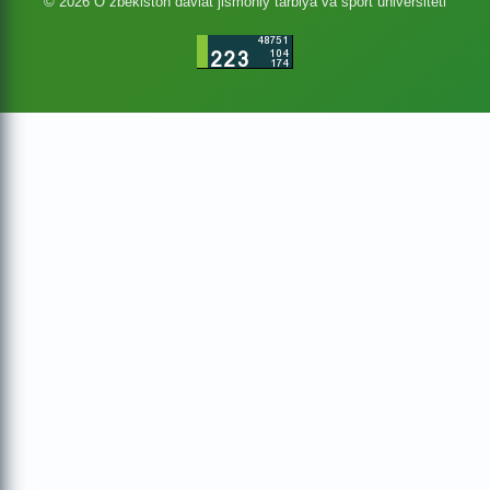
© 2026 O`zbekiston davlat jismoniy tarbiya va sport universiteti