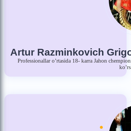
Artur Razminkovich Grig
Professionallar o’rtasida 18- karra Jahon chempio
ko’rs