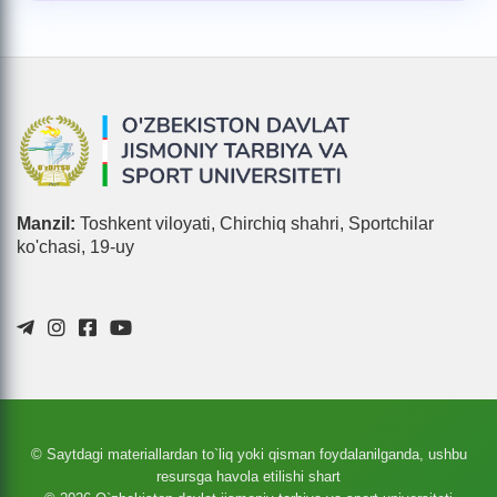
Manzil:
Toshkent viloyati, Chirchiq shahri, Sportchilar
ko'chasi, 19-uy
© Saytdagi materiallardan to`liq yoki qisman foydalanilganda, ushbu
resursga havola etilishi shart