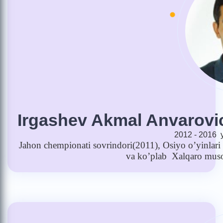
Irgashev Akmal Anvarovi
2012 - 2016 y
Jahon
chempionati
sovrindori
(2011),
Osiyo
o
’
yinlari
va
ko
’
plab
Xalqaro
muso