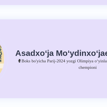
Asadxo‘ja Mo‘ydinxo‘ja
🥊Boks bo'yicha Parij-2024 yozgi Olimpiya oʻyinlar
chempioni