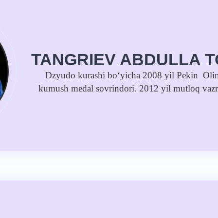
TANGRIEV ABDULLA 
Dzyudo kurashi bo‘yicha 2008 yil Pekin Olimp
kumush medal sovrindori. 2012 yil mutloq vazn