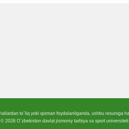
allardan to`liq yoki qisman foydalanilganda, ushbu resursga hav
© 2026 O`zbekiston davlat jismoniy tarbiya va sport universiteti