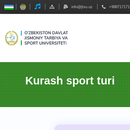
info@jtsu.uz
+998717171
Kurash sport turi