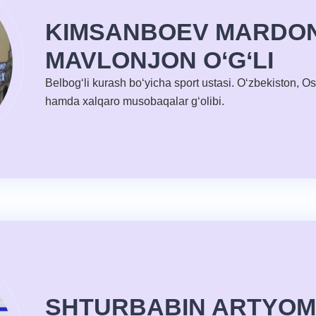
KIMSANBOEV MARDO
MAVLONJON O‘G‘LI
Belbog‘li kurash bo‘yicha sport ustasi. O‘zbekiston, O
hamda xalqaro musobaqalar g‘olibi.
SHTURBABIN ARTYOM