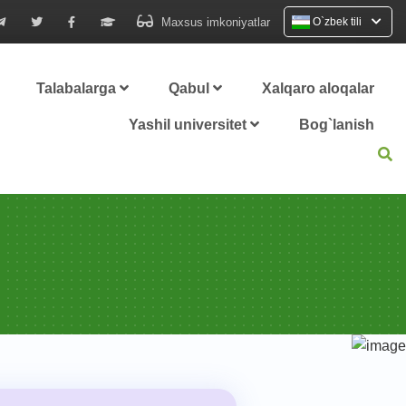
Maxsus imkoniyatlar
O`zbek tili
Talabalarga
Qabul
Xalqaro aloqalar
Yashil universitet
Bog`lanish