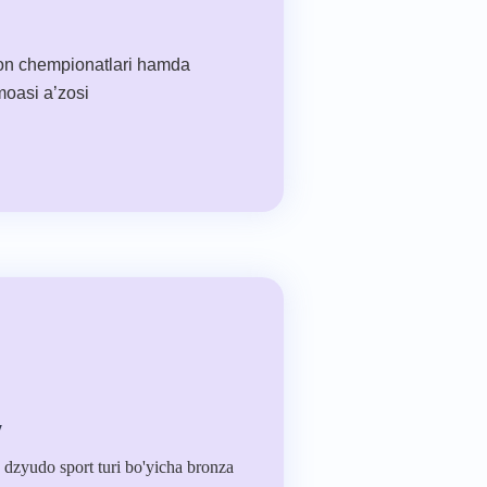
hon chempionatlari hamda
moasi a’zosi
v
 dzyudo sport turi bo'yicha bronza