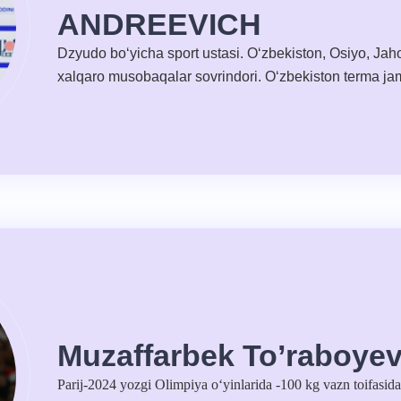
ANDREEVICH
Dzyudo bo‘yicha sport ustasi. O‘zbekiston, Osiyo, Ja
xalqaro musobaqalar sovrindori. O‘zbekiston terma ja
Muzaffarbek To’raboye
Parij-2024 yozgi Olimpiya oʻyinlarida -100 kg vazn toifasida