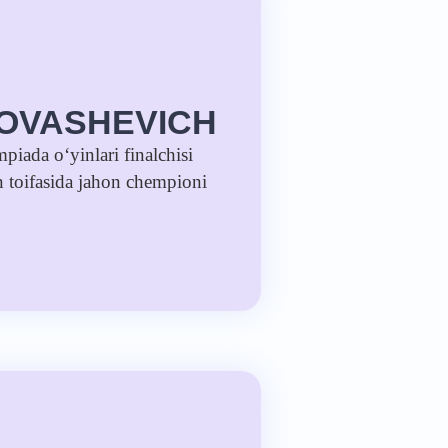
TOVASHEVICH
iada o‘yinlari finalchisi
 toifasida jahon chempioni