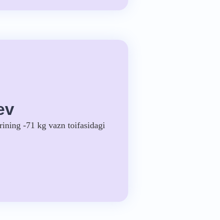
ev
ining -71 kg vazn toifasidagi