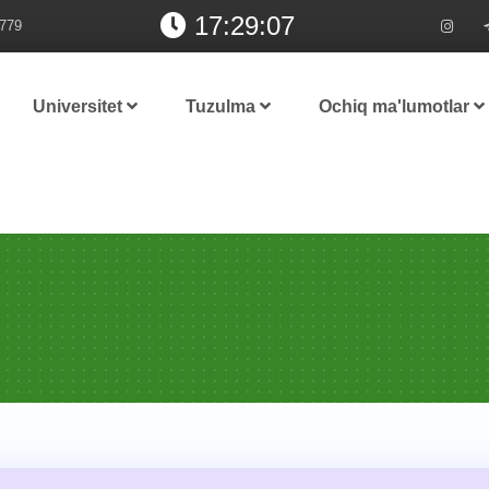
17:29:08
779
Universitet
Tuzulma
Ochiq ma'lumotlar